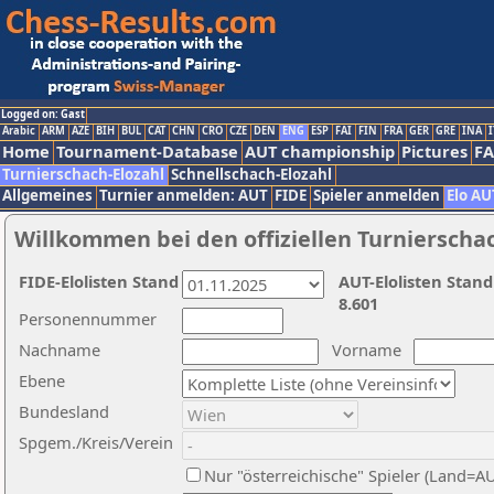
Logged on: Gast
Arabic
ARM
AZE
BIH
BUL
CAT
CHN
CRO
CZE
DEN
ENG
ESP
FAI
FIN
FRA
GER
GRE
INA
I
Home
Tournament-Database
AUT championship
Pictures
F
Turnierschach-Elozahl
Schnellschach-Elozahl
Allgemeines
Turnier anmelden: AUT
FIDE
Spieler anmelden
Elo AU
Willkommen bei den offiziellen Turnierscha
FIDE-Elolisten Stand
AUT-Elolisten Stand
8.601
Personennummer
Nachname
Vorname
Ebene
Bundesland
Spgem./Kreis/Verein
Nur "österreichische" Spieler (Land=A