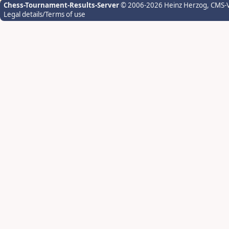
Chess-Tournament-Results-Server
© 2006-2026 Heinz Herzog
, CMS-
Legal details/Terms of use