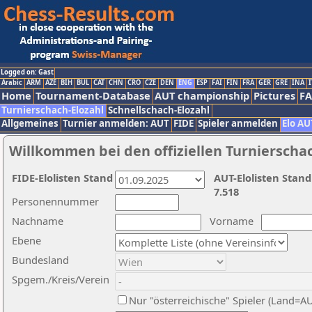
Logged on: Gast
Arabic
ARM
AZE
BIH
BUL
CAT
CHN
CRO
CZE
DEN
ENG
ESP
FAI
FIN
FRA
GER
GRE
INA
I
Home
Tournament-Database
AUT championship
Pictures
F
Turnierschach-Elozahl
Schnellschach-Elozahl
Allgemeines
Turnier anmelden: AUT
FIDE
Spieler anmelden
Elo AU
Willkommen bei den offiziellen Turnierscha
FIDE-Elolisten Stand
AUT-Elolisten Stand
7.518
Personennummer
Nachname
Vorname
Ebene
Bundesland
Spgem./Kreis/Verein
Nur "österreichische" Spieler (Land=A