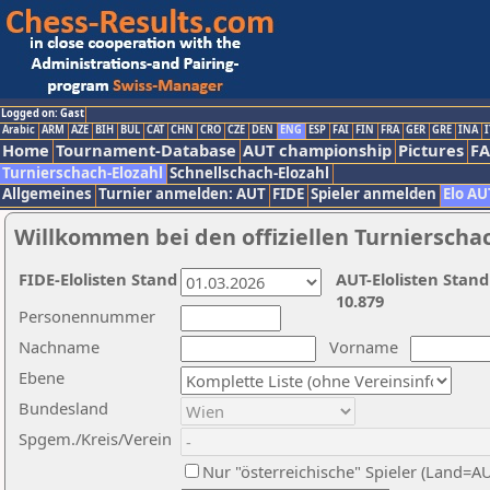
Logged on: Gast
Arabic
ARM
AZE
BIH
BUL
CAT
CHN
CRO
CZE
DEN
ENG
ESP
FAI
FIN
FRA
GER
GRE
INA
I
Home
Tournament-Database
AUT championship
Pictures
F
Turnierschach-Elozahl
Schnellschach-Elozahl
Allgemeines
Turnier anmelden: AUT
FIDE
Spieler anmelden
Elo AU
Willkommen bei den offiziellen Turnierscha
FIDE-Elolisten Stand
AUT-Elolisten Stand
10.879
Personennummer
Nachname
Vorname
Ebene
Bundesland
Spgem./Kreis/Verein
Nur "österreichische" Spieler (Land=A