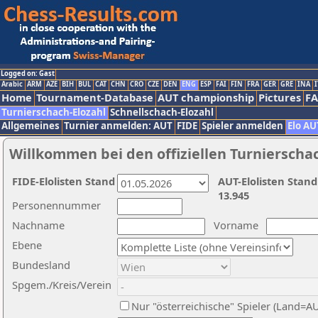
Logged on: Gast
Arabic
ARM
AZE
BIH
BUL
CAT
CHN
CRO
CZE
DEN
ENG
ESP
FAI
FIN
FRA
GER
GRE
INA
I
Home
Tournament-Database
AUT championship
Pictures
F
Turnierschach-Elozahl
Schnellschach-Elozahl
Allgemeines
Turnier anmelden: AUT
FIDE
Spieler anmelden
Elo AU
Willkommen bei den offiziellen Turnierscha
FIDE-Elolisten Stand
AUT-Elolisten Stand
13.945
Personennummer
Nachname
Vorname
Ebene
Bundesland
Spgem./Kreis/Verein
Nur "österreichische" Spieler (Land=A