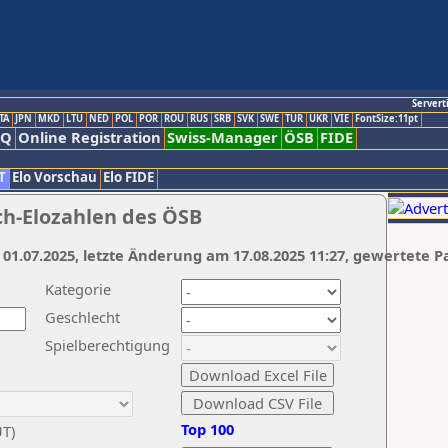
Servert
TA
JPN
MKD
LTU
NED
POL
POR
ROU
RUS
SRB
SVK
SWE
TUR
UKR
VIE
FontSize:11pt
AQ
Online Registration
Swiss-Manager
ÖSB
FIDE
T
Elo Vorschau
Elo FIDE
ch-Elozahlen des ÖSB
 01.07.2025, letzte Änderung am 17.08.2025 11:27, gewertete P
Kategorie
Geschlecht
Spielberechtigung
Top 100
UT)