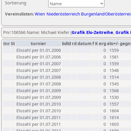
Sortierung
Vereinslisten:
Wien
Niederösterreich
Burgenland
Oberösterrei
Pnr:106566 Name: Michael Kiefer (
Grafik Elo-Zeitreihe
,
Grafik 
tnr
St
turnier
bdld
rd
datum
f
K
erg
elo+/-
gegn
Elozahl per 01.01.2006
0
1559
Elozahl per 01.07.2006
0
1581
Elozahl per 01.01.2007
0
1559
Elozahl per 01.07.2007
0
1548
Elozahl per 01.01.2008
0
1514
Elozahl per 01.07.2008
0
1545
Elozahl per 01.01.2009
0
1568
Elozahl per 01.07.2009
0
1530
Elozahl per 01.01.2010
0
1557
Elozahl per 01.07.2010
0
1604
Elozahl per 01.01.2011
0
1614
Elozahl per 01.07.2011
0
1603
Elozahl per 01.01.2012
0
1639