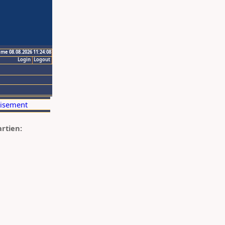
ime 08.08.2026 11:24:08
Login
Logout
artien: