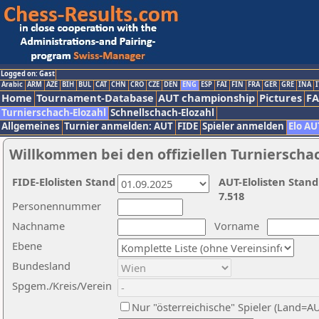
Logged on: Gast
Arabic
ARM
AZE
BIH
BUL
CAT
CHN
CRO
CZE
DEN
ENG
ESP
FAI
FIN
FRA
GER
GRE
INA
I
Home
Tournament-Database
AUT championship
Pictures
F
Turnierschach-Elozahl
Schnellschach-Elozahl
Allgemeines
Turnier anmelden: AUT
FIDE
Spieler anmelden
Elo AU
Willkommen bei den offiziellen Turnierscha
FIDE-Elolisten Stand
AUT-Elolisten Stand
7.518
Personennummer
Nachname
Vorname
Ebene
Bundesland
Spgem./Kreis/Verein
Nur "österreichische" Spieler (Land=A