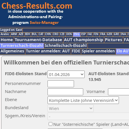
Logged on: Gast
Arabic
ARM
AZE
BIH
BUL
CAT
CHN
CRO
CZE
DEN
ENG
ESP
FAI
FIN
FRA
GER
GRE
INA
I
Home
Tournament-Database
AUT championship
Pictures
F
Turnierschach-Elozahl
Schnellschach-Elozahl
Allgemeines
Turnier anmelden: AUT
FIDE
Spieler anmelden
Elo AU
Willkommen bei den offiziellen Turnierscha
FIDE-Elolisten Stand
AUT-Elolisten Stand
13.945
Personennummer
Nachname
Vorname
Ebene
Bundesland
Spgem./Kreis/Verein
Nur "österreichische" Spieler (Land=A