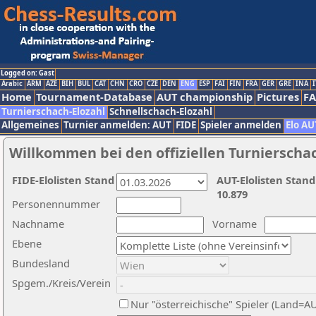
Logged on: Gast
Arabic
ARM
AZE
BIH
BUL
CAT
CHN
CRO
CZE
DEN
ENG
ESP
FAI
FIN
FRA
GER
GRE
INA
I
Home
Tournament-Database
AUT championship
Pictures
F
Turnierschach-Elozahl
Schnellschach-Elozahl
Allgemeines
Turnier anmelden: AUT
FIDE
Spieler anmelden
Elo AU
Willkommen bei den offiziellen Turnierscha
FIDE-Elolisten Stand
AUT-Elolisten Stand
10.879
Personennummer
Nachname
Vorname
Ebene
Bundesland
Spgem./Kreis/Verein
Nur "österreichische" Spieler (Land=A