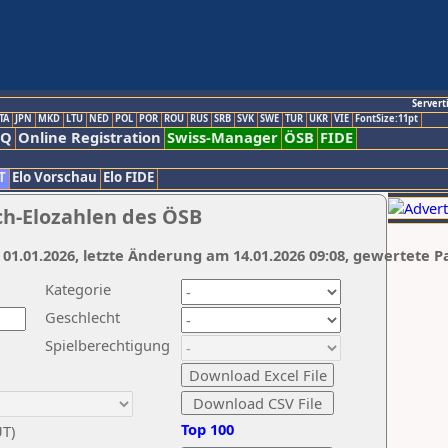
Servert
TA
JPN
MKD
LTU
NED
POL
POR
ROU
RUS
SRB
SVK
SWE
TUR
UKR
VIE
FontSize:11pt
AQ
Online Registration
Swiss-Manager
ÖSB
FIDE
T
Elo Vorschau
Elo FIDE
ch-Elozahlen des ÖSB
 01.01.2026, letzte Änderung am 14.01.2026 09:08, gewertete P
Kategorie
Geschlecht
Spielberechtigung
Top 100
UT)