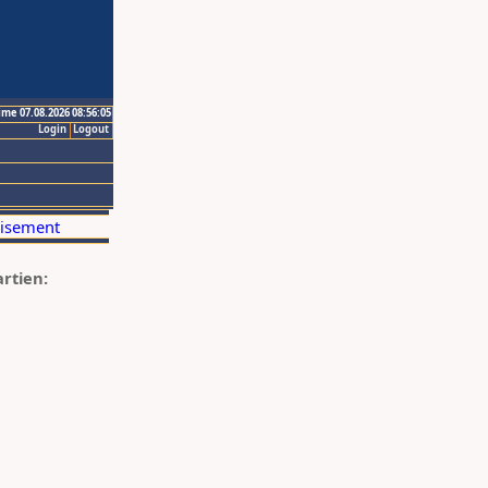
ime 07.08.2026 08:56:05
Login
Logout
artien: