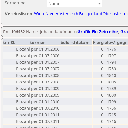
Sortierung
Vereinslisten:
Wien
Niederösterreich
Burgenland
Oberösterrei
Pnr:106432 Name: Johann Kaufmann (
Grafik Elo-Zeitreihe
,
Gra
tnr
St
turnier
bdld
rd
datum
f
K
erg
elo+/-
gegn
Elozahl per 01.01.2006
0
1776
Elozahl per 01.07.2006
0
1797
Elozahl per 01.01.2007
0
1794
Elozahl per 01.07.2007
0
1759
Elozahl per 01.01.2008
0
1810
Elozahl per 01.07.2008
0
1805
Elozahl per 01.01.2009
0
1789
Elozahl per 01.07.2009
0
1800
Elozahl per 01.01.2010
0
1799
Elozahl per 01.07.2010
0
1756
Elozahl per 01.01.2011
0
1715
Elozahl per 01.07.2011
0
1716
Elozahl per 01.01.2012
0
1765