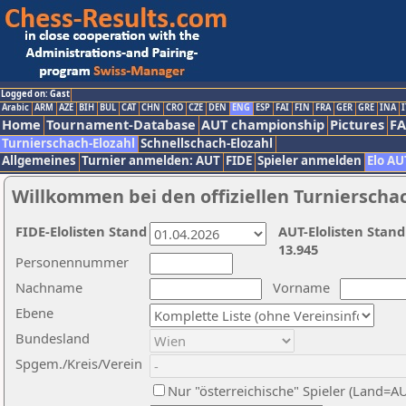
Logged on: Gast
Arabic
ARM
AZE
BIH
BUL
CAT
CHN
CRO
CZE
DEN
ENG
ESP
FAI
FIN
FRA
GER
GRE
INA
I
Home
Tournament-Database
AUT championship
Pictures
F
Turnierschach-Elozahl
Schnellschach-Elozahl
Allgemeines
Turnier anmelden: AUT
FIDE
Spieler anmelden
Elo AU
Willkommen bei den offiziellen Turnierscha
FIDE-Elolisten Stand
AUT-Elolisten Stand
13.945
Personennummer
Nachname
Vorname
Ebene
Bundesland
Spgem./Kreis/Verein
Nur "österreichische" Spieler (Land=A