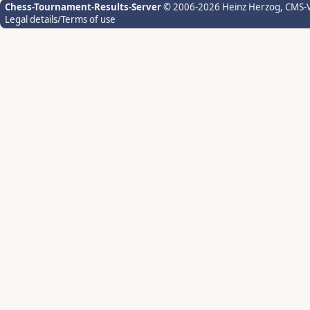
Chess-Tournament-Results-Server
© 2006-2026 Heinz Herzog
, CMS-
Legal details/Terms of use