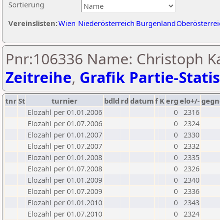
Sortierung
Vereinslisten:
Wien
Niederösterreich
Burgenland
Oberösterrei
Pnr:106336 Name: Christoph Ka
Zeitreihe
,
Grafik Partie-Statis
tnr
St
turnier
bdld
rd
datum
f
K
erg
elo+/-
gegn
Elozahl per 01.01.2006
0
2316
Elozahl per 01.07.2006
0
2324
Elozahl per 01.01.2007
0
2330
Elozahl per 01.07.2007
0
2332
Elozahl per 01.01.2008
0
2335
Elozahl per 01.07.2008
0
2326
Elozahl per 01.01.2009
0
2340
Elozahl per 01.07.2009
0
2336
Elozahl per 01.01.2010
0
2343
Elozahl per 01.07.2010
0
2324