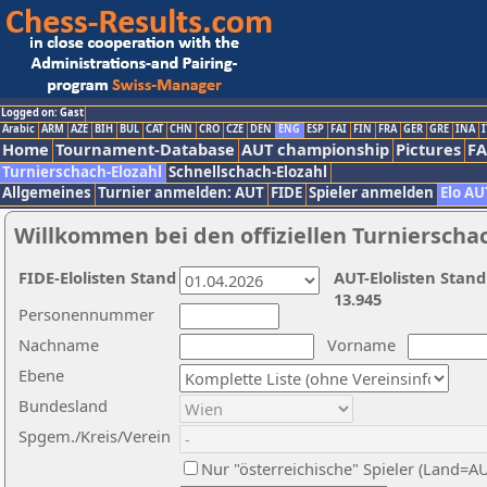
Logged on: Gast
Arabic
ARM
AZE
BIH
BUL
CAT
CHN
CRO
CZE
DEN
ENG
ESP
FAI
FIN
FRA
GER
GRE
INA
I
Home
Tournament-Database
AUT championship
Pictures
F
Turnierschach-Elozahl
Schnellschach-Elozahl
Allgemeines
Turnier anmelden: AUT
FIDE
Spieler anmelden
Elo AU
Willkommen bei den offiziellen Turnierscha
FIDE-Elolisten Stand
AUT-Elolisten Stand
13.945
Personennummer
Nachname
Vorname
Ebene
Bundesland
Spgem./Kreis/Verein
Nur "österreichische" Spieler (Land=A