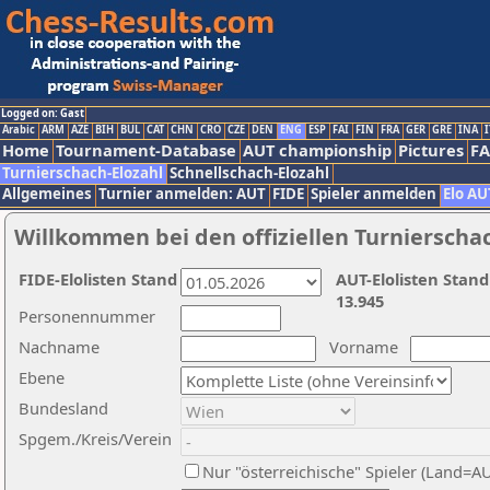
Logged on: Gast
Arabic
ARM
AZE
BIH
BUL
CAT
CHN
CRO
CZE
DEN
ENG
ESP
FAI
FIN
FRA
GER
GRE
INA
I
Home
Tournament-Database
AUT championship
Pictures
F
Turnierschach-Elozahl
Schnellschach-Elozahl
Allgemeines
Turnier anmelden: AUT
FIDE
Spieler anmelden
Elo AU
Willkommen bei den offiziellen Turnierscha
FIDE-Elolisten Stand
AUT-Elolisten Stand
13.945
Personennummer
Nachname
Vorname
Ebene
Bundesland
Spgem./Kreis/Verein
Nur "österreichische" Spieler (Land=A