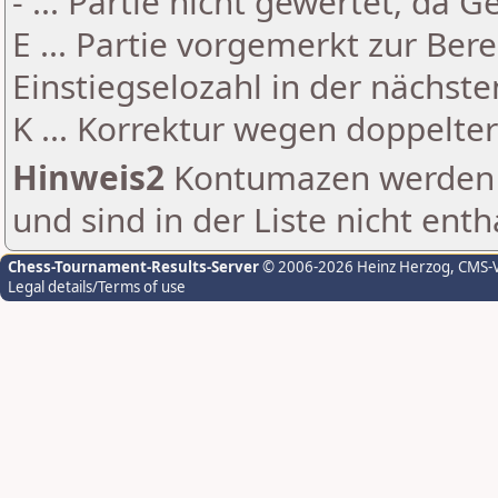
- ... Partie nicht gewertet, da 
E ... Partie vorgemerkt zur Be
Einstiegselozahl in der nächst
K ... Korrektur wegen doppelt
Hinweis2
Kontumazen werden g
und sind in der Liste nicht enth
Chess-Tournament-Results-Server
© 2006-2026 Heinz Herzog
, CMS-
Legal details/Terms of use