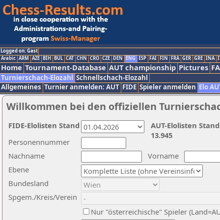
Logged on: Gast
Arabic
ARM
AZE
BIH
BUL
CAT
CHN
CRO
CZE
DEN
ENG
ESP
FAI
FIN
FRA
GER
GRE
INA
I
Home
Tournament-Database
AUT championship
Pictures
F
Turnierschach-Elozahl
Schnellschach-Elozahl
Allgemeines
Turnier anmelden: AUT
FIDE
Spieler anmelden
Elo AU
Willkommen bei den offiziellen Turnierscha
FIDE-Elolisten Stand
AUT-Elolisten Stand
13.945
Personennummer
Nachname
Vorname
Ebene
Bundesland
Spgem./Kreis/Verein
Nur "österreichische" Spieler (Land=A