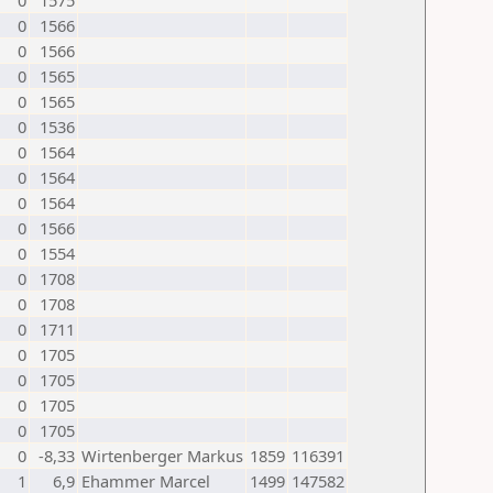
0
1575
0
1566
0
1566
0
1565
0
1565
0
1536
0
1564
0
1564
0
1564
0
1566
0
1554
0
1708
0
1708
0
1711
0
1705
0
1705
0
1705
0
1705
0
-8,33
Wirtenberger Markus
1859
116391
1
6,9
Ehammer Marcel
1499
147582