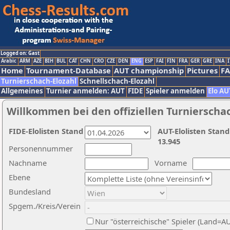
Logged on: Gast
Arabic
ARM
AZE
BIH
BUL
CAT
CHN
CRO
CZE
DEN
ENG
ESP
FAI
FIN
FRA
GER
GRE
INA
I
Home
Tournament-Database
AUT championship
Pictures
F
Turnierschach-Elozahl
Schnellschach-Elozahl
Allgemeines
Turnier anmelden: AUT
FIDE
Spieler anmelden
Elo AU
Willkommen bei den offiziellen Turnierscha
FIDE-Elolisten Stand
AUT-Elolisten Stand
13.945
Personennummer
Nachname
Vorname
Ebene
Bundesland
Spgem./Kreis/Verein
Nur "österreichische" Spieler (Land=A