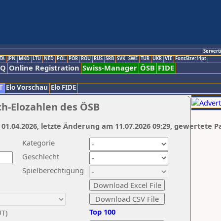
Servert
TA
JPN
MKD
LTU
NED
POL
POR
ROU
RUS
SRB
SVK
SWE
TUR
UKR
VIE
FontSize:11pt
AQ
Online Registration
Swiss-Manager
ÖSB
FIDE
T
Elo Vorschau
Elo FIDE
ch-Elozahlen des ÖSB
 01.04.2026, letzte Änderung am 11.07.2026 09:29, gewertete P
Kategorie
Geschlecht
Spielberechtigung
Top 100
UT)