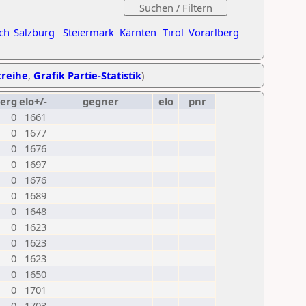
ch
Salzburg
Steiermark
Kärnten
Tirol
Vorarlberg
treihe
,
Grafik Partie-Statistik
)
erg
elo+/-
gegner
elo
pnr
0
1661
0
1677
0
1676
0
1697
0
1676
0
1689
0
1648
0
1623
0
1623
0
1623
0
1650
0
1701
0
1703