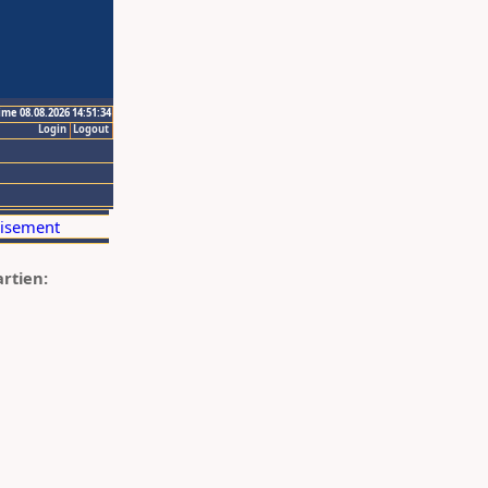
ime 08.08.2026 14:51:34
Login
Logout
artien: