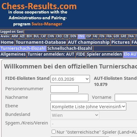
Logged on: Gast
Arabic
ARM
AZE
BIH
BUL
CAT
CHN
CRO
CZE
DEN
ENG
ESP
FAI
FIN
FRA
GER
GRE
INA
I
Home
Tournament-Database
AUT championship
Pictures
F
Turnierschach-Elozahl
Schnellschach-Elozahl
Allgemeines
Turnier anmelden: AUT
FIDE
Spieler anmelden
Elo AU
Willkommen bei den offiziellen Turnierscha
FIDE-Elolisten Stand
AUT-Elolisten Stand
10.879
Personennummer
Nachname
Vorname
Ebene
Bundesland
Spgem./Kreis/Verein
Nur "österreichische" Spieler (Land=A