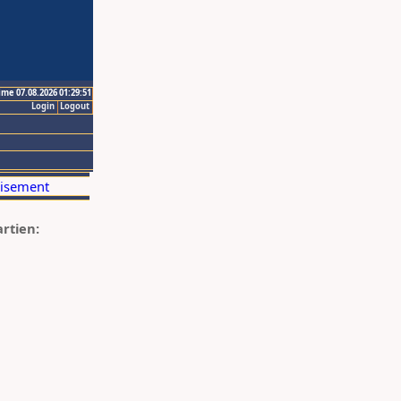
ime 07.08.2026 01:29:51
Login
Logout
artien: