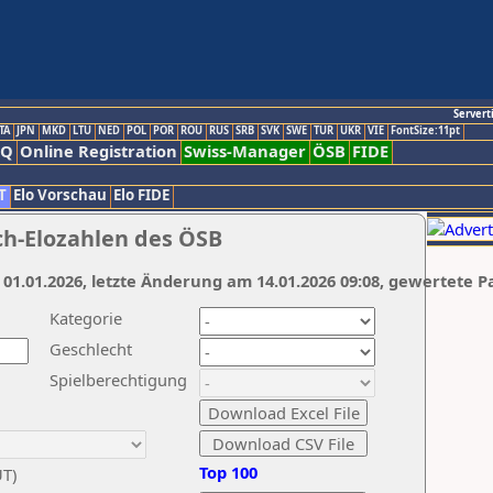
Servert
TA
JPN
MKD
LTU
NED
POL
POR
ROU
RUS
SRB
SVK
SWE
TUR
UKR
VIE
FontSize:11pt
AQ
Online Registration
Swiss-Manager
ÖSB
FIDE
T
Elo Vorschau
Elo FIDE
ch-Elozahlen des ÖSB
 01.01.2026, letzte Änderung am 14.01.2026 09:08, gewertete P
Kategorie
Geschlecht
Spielberechtigung
Top 100
UT)