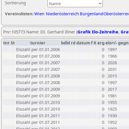
Sortierung
Vereinslisten:
Wien
Niederösterreich
Burgenland
Oberösterrei
Pnr:105773 Name: DI. Gerhard Illner (
Grafik Elo-Zeitreihe
,
Graf
tnr
St
turnier
bdld
rd
datum
f
K
erg
elo+/-
gegn
Elozahl per 01.01.2006
0
1997
Elozahl per 01.07.2006
0
1966
Elozahl per 01.01.2007
0
2026
Elozahl per 01.07.2007
0
2031
Elozahl per 01.01.2008
0
2015
Elozahl per 01.07.2008
0
1997
Elozahl per 01.01.2009
0
2017
Elozahl per 01.07.2009
0
1981
Elozahl per 01.01.2010
0
1955
Elozahl per 01.07.2010
0
1925
Elozahl per 01.01.2011
0
1930
Elozahl per 01.07.2011
0
1952
Elozahl per 01.01.2012
0
1903