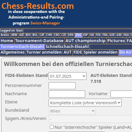
Logged on: Gast
Arabic
ARM
AZE
BIH
BUL
CAT
CHN
CRO
CZE
DEN
ENG
ESP
FAI
FIN
FRA
GER
GRE
INA
I
Home
Tournament-Database
AUT championship
Pictures
F
Turnierschach-Elozahl
Schnellschach-Elozahl
Allgemeines
Turnier anmelden: AUT
FIDE
Spieler anmelden
Elo AU
Willkommen bei den offiziellen Turnierscha
FIDE-Elolisten Stand
AUT-Elolisten Stand
7.518
Personennummer
Nachname
Vorname
Ebene
Bundesland
Spgem./Kreis/Verein
Nur "österreichische" Spieler (Land=A