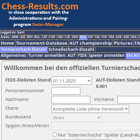
Logged on: Gast
Arabic
ARM
AZE
BIH
BUL
CAT
CHN
CRO
CZE
DEN
ENG
ESP
FAI
FIN
FRA
GER
GRE
INA
I
Home
Tournament-Database
AUT championship
Pictures
F
Turnierschach-Elozahl
Schnellschach-Elozahl
Allgemeines
Turnier anmelden: AUT
FIDE
Spieler anmelden
Elo AU
Willkommen bei den offiziellen Turnierscha
FIDE-Elolisten Stand
AUT-Elolisten Stand
8.601
Personennummer
Nachname
Vorname
Ebene
Bundesland
Spgem./Kreis/Verein
Nur "österreichische" Spieler (Land=A