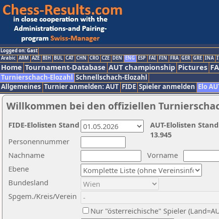
Logged on: Gast
Arabic
ARM
AZE
BIH
BUL
CAT
CHN
CRO
CZE
DEN
ENG
ESP
FAI
FIN
FRA
GER
GRE
INA
I
Home
Tournament-Database
AUT championship
Pictures
F
Turnierschach-Elozahl
Schnellschach-Elozahl
Allgemeines
Turnier anmelden: AUT
FIDE
Spieler anmelden
Elo AU
Willkommen bei den offiziellen Turnierscha
FIDE-Elolisten Stand
AUT-Elolisten Stand
13.945
Personennummer
Nachname
Vorname
Ebene
Bundesland
Spgem./Kreis/Verein
Nur "österreichische" Spieler (Land=A