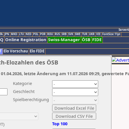
Servert
TA
JPN
MKD
LTU
NED
POL
POR
ROU
RUS
SRB
SVK
SWE
TUR
UKR
VIE
FontSize:11pt
AQ
Online Registration
Swiss-Manager
ÖSB
FIDE
T
Elo Vorschau
Elo FIDE
ch-Elozahlen des ÖSB
 01.04.2026, letzte Änderung am 11.07.2026 09:29, gewertete P
Kategorie
Geschlecht
Spielberechtigung
Top 100
UT)