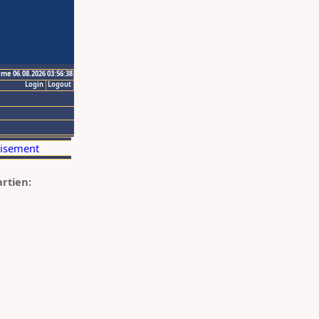
ime 06.08.2026 03:56:38
Login
Logout
artien: