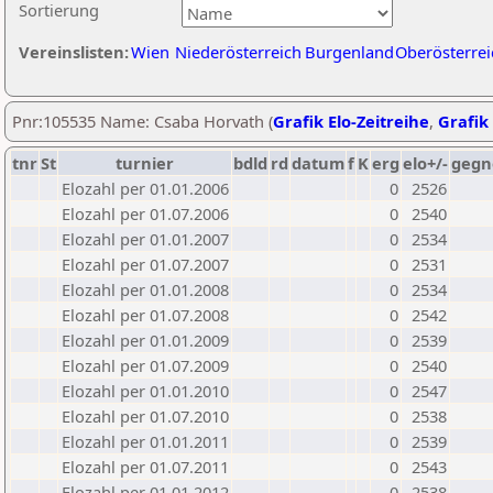
Sortierung
Vereinslisten:
Wien
Niederösterreich
Burgenland
Oberösterrei
Pnr:105535 Name: Csaba Horvath (
Grafik Elo-Zeitreihe
,
Grafik 
tnr
St
turnier
bdld
rd
datum
f
K
erg
elo+/-
gegn
Elozahl per 01.01.2006
0
2526
Elozahl per 01.07.2006
0
2540
Elozahl per 01.01.2007
0
2534
Elozahl per 01.07.2007
0
2531
Elozahl per 01.01.2008
0
2534
Elozahl per 01.07.2008
0
2542
Elozahl per 01.01.2009
0
2539
Elozahl per 01.07.2009
0
2540
Elozahl per 01.01.2010
0
2547
Elozahl per 01.07.2010
0
2538
Elozahl per 01.01.2011
0
2539
Elozahl per 01.07.2011
0
2543
Elozahl per 01.01.2012
0
2538