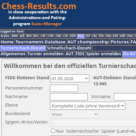
Logged on: Gast
Arabic
ARM
AZE
BIH
BUL
CAT
CHN
CRO
CZE
DEN
ENG
ESP
FAI
FIN
FRA
GER
GRE
INA
I
Home
Tournament-Database
AUT championship
Pictures
F
Turnierschach-Elozahl
Schnellschach-Elozahl
Allgemeines
Turnier anmelden: AUT
FIDE
Spieler anmelden
Elo AU
Willkommen bei den offiziellen Turnierscha
FIDE-Elolisten Stand
AUT-Elolisten Stand
13.945
Personennummer
Nachname
Vorname
Ebene
Bundesland
Spgem./Kreis/Verein
Nur "österreichische" Spieler (Land=A