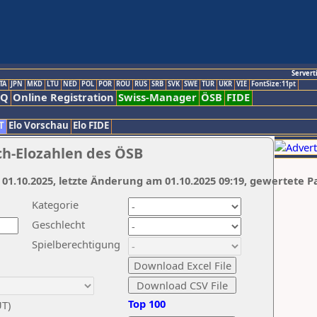
Servert
TA
JPN
MKD
LTU
NED
POL
POR
ROU
RUS
SRB
SVK
SWE
TUR
UKR
VIE
FontSize:11pt
AQ
Online Registration
Swiss-Manager
ÖSB
FIDE
T
Elo Vorschau
Elo FIDE
ch-Elozahlen des ÖSB
 01.10.2025, letzte Änderung am 01.10.2025 09:19, gewertete P
Kategorie
Geschlecht
Spielberechtigung
Top 100
UT)