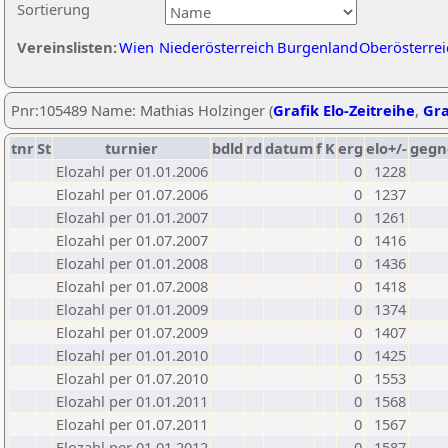
Sortierung
Vereinslisten:
Wien
Niederösterreich
Burgenland
Oberösterrei
Pnr:105489 Name: Mathias Holzinger (
Grafik Elo-Zeitreihe
,
Gra
tnr
St
turnier
bdld
rd
datum
f
K
erg
elo+/-
gegn
Elozahl per 01.01.2006
0
1228
Elozahl per 01.07.2006
0
1237
Elozahl per 01.01.2007
0
1261
Elozahl per 01.07.2007
0
1416
Elozahl per 01.01.2008
0
1436
Elozahl per 01.07.2008
0
1418
Elozahl per 01.01.2009
0
1374
Elozahl per 01.07.2009
0
1407
Elozahl per 01.01.2010
0
1425
Elozahl per 01.07.2010
0
1553
Elozahl per 01.01.2011
0
1568
Elozahl per 01.07.2011
0
1567
Elozahl per 01.01.2012
0
1587