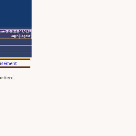
ime 08.08.2026 17:16:07
Login
Logout
artien: