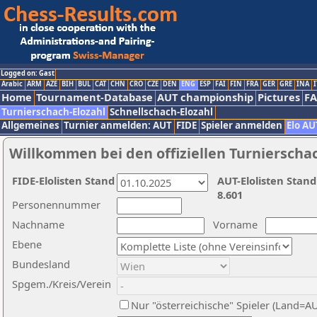
Logged on: Gast
Arabic
ARM
AZE
BIH
BUL
CAT
CHN
CRO
CZE
DEN
ENG
ESP
FAI
FIN
FRA
GER
GRE
INA
I
Home
Tournament-Database
AUT championship
Pictures
F
Turnierschach-Elozahl
Schnellschach-Elozahl
Allgemeines
Turnier anmelden: AUT
FIDE
Spieler anmelden
Elo AU
Willkommen bei den offiziellen Turnierscha
FIDE-Elolisten Stand
AUT-Elolisten Stand
8.601
Personennummer
Nachname
Vorname
Ebene
Bundesland
Spgem./Kreis/Verein
Nur "österreichische" Spieler (Land=A