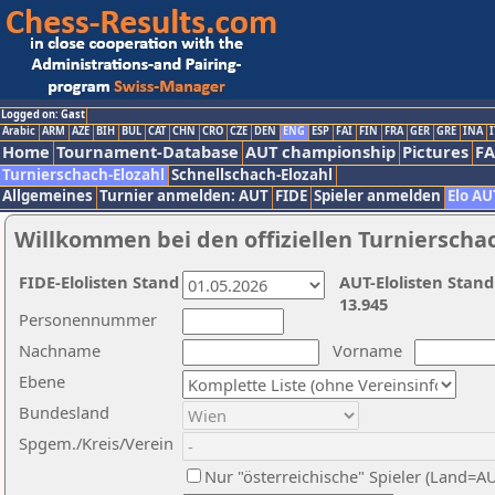
Logged on: Gast
Arabic
ARM
AZE
BIH
BUL
CAT
CHN
CRO
CZE
DEN
ENG
ESP
FAI
FIN
FRA
GER
GRE
INA
I
Home
Tournament-Database
AUT championship
Pictures
F
Turnierschach-Elozahl
Schnellschach-Elozahl
Allgemeines
Turnier anmelden: AUT
FIDE
Spieler anmelden
Elo AU
Willkommen bei den offiziellen Turnierscha
FIDE-Elolisten Stand
AUT-Elolisten Stand
13.945
Personennummer
Nachname
Vorname
Ebene
Bundesland
Spgem./Kreis/Verein
Nur "österreichische" Spieler (Land=A