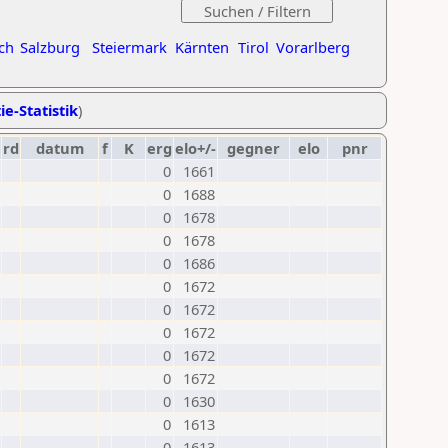
ch
Salzburg
Steiermark
Kärnten
Tirol
Vorarlberg
ie-Statistik
)
rd
datum
f
K
erg
elo+/-
gegner
elo
pnr
0
1661
0
1688
0
1678
0
1678
0
1686
0
1672
0
1672
0
1672
0
1672
0
1672
0
1630
0
1613
0
1613