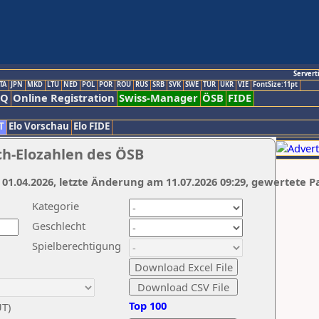
Servert
TA
JPN
MKD
LTU
NED
POL
POR
ROU
RUS
SRB
SVK
SWE
TUR
UKR
VIE
FontSize:11pt
AQ
Online Registration
Swiss-Manager
ÖSB
FIDE
T
Elo Vorschau
Elo FIDE
ch-Elozahlen des ÖSB
 01.04.2026, letzte Änderung am 11.07.2026 09:29, gewertete P
Kategorie
Geschlecht
Spielberechtigung
Top 100
UT)