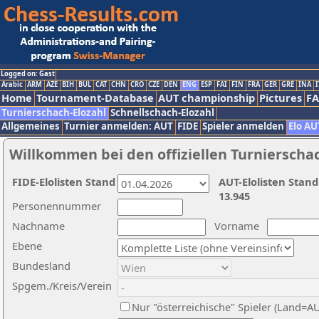
Logged on: Gast
Arabic
ARM
AZE
BIH
BUL
CAT
CHN
CRO
CZE
DEN
ENG
ESP
FAI
FIN
FRA
GER
GRE
INA
I
Home
Tournament-Database
AUT championship
Pictures
F
Turnierschach-Elozahl
Schnellschach-Elozahl
Allgemeines
Turnier anmelden: AUT
FIDE
Spieler anmelden
Elo AU
Willkommen bei den offiziellen Turnierscha
FIDE-Elolisten Stand
AUT-Elolisten Stand
13.945
Personennummer
Nachname
Vorname
Ebene
Bundesland
Spgem./Kreis/Verein
Nur "österreichische" Spieler (Land=A