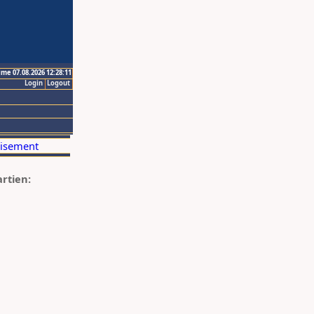
ime 07.08.2026 12:28:11
Login
Logout
artien: