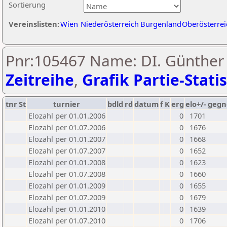
Sortierung
Vereinslisten:
Wien
Niederösterreich
Burgenland
Oberösterrei
Pnr:105467 Name: DI. Günther 
Zeitreihe
,
Grafik Partie-Statis
tnr
St
turnier
bdld
rd
datum
f
K
erg
elo+/-
gegn
Elozahl per 01.01.2006
0
1701
Elozahl per 01.07.2006
0
1676
Elozahl per 01.01.2007
0
1668
Elozahl per 01.07.2007
0
1652
Elozahl per 01.01.2008
0
1623
Elozahl per 01.07.2008
0
1660
Elozahl per 01.01.2009
0
1655
Elozahl per 01.07.2009
0
1679
Elozahl per 01.01.2010
0
1639
Elozahl per 01.07.2010
0
1706