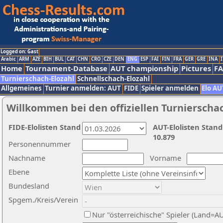
Logged on: Gast
Arabic
ARM
AZE
BIH
BUL
CAT
CHN
CRO
CZE
DEN
ENG
ESP
FAI
FIN
FRA
GER
GRE
INA
I
Home
Tournament-Database
AUT championship
Pictures
F
Turnierschach-Elozahl
Schnellschach-Elozahl
Allgemeines
Turnier anmelden: AUT
FIDE
Spieler anmelden
Elo AU
Willkommen bei den offiziellen Turnierscha
FIDE-Elolisten Stand
AUT-Elolisten Stand
10.879
Personennummer
Nachname
Vorname
Ebene
Bundesland
Spgem./Kreis/Verein
Nur "österreichische" Spieler (Land=A