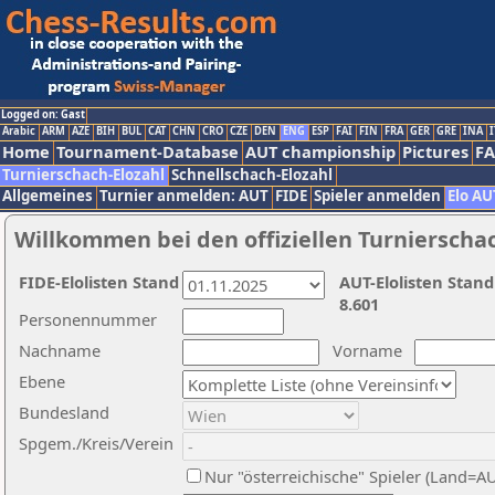
Logged on: Gast
Arabic
ARM
AZE
BIH
BUL
CAT
CHN
CRO
CZE
DEN
ENG
ESP
FAI
FIN
FRA
GER
GRE
INA
I
Home
Tournament-Database
AUT championship
Pictures
F
Turnierschach-Elozahl
Schnellschach-Elozahl
Allgemeines
Turnier anmelden: AUT
FIDE
Spieler anmelden
Elo AU
Willkommen bei den offiziellen Turnierscha
FIDE-Elolisten Stand
AUT-Elolisten Stand
8.601
Personennummer
Nachname
Vorname
Ebene
Bundesland
Spgem./Kreis/Verein
Nur "österreichische" Spieler (Land=A