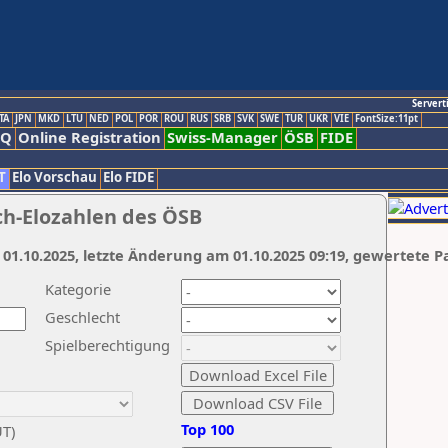
Servert
TA
JPN
MKD
LTU
NED
POL
POR
ROU
RUS
SRB
SVK
SWE
TUR
UKR
VIE
FontSize:11pt
AQ
Online Registration
Swiss-Manager
ÖSB
FIDE
T
Elo Vorschau
Elo FIDE
ch-Elozahlen des ÖSB
 01.10.2025, letzte Änderung am 01.10.2025 09:19, gewertete P
Kategorie
Geschlecht
Spielberechtigung
Top 100
UT)