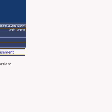
ime 07.08.2026 10:54:44
Login
Logout
artien: