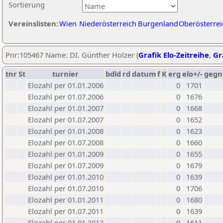
Sortierung
Vereinslisten:
Wien
Niederösterreich
Burgenland
Oberösterrei
Pnr:105467 Name: DI. Günther Holzer (
Grafik Elo-Zeitreihe
,
Gr
tnr
St
turnier
bdld
rd
datum
f
K
erg
elo+/-
gegn
Elozahl per 01.01.2006
0
1701
Elozahl per 01.07.2006
0
1676
Elozahl per 01.01.2007
0
1668
Elozahl per 01.07.2007
0
1652
Elozahl per 01.01.2008
0
1623
Elozahl per 01.07.2008
0
1660
Elozahl per 01.01.2009
0
1655
Elozahl per 01.07.2009
0
1679
Elozahl per 01.01.2010
0
1639
Elozahl per 01.07.2010
0
1706
Elozahl per 01.01.2011
0
1680
Elozahl per 01.07.2011
0
1639
Elozahl per 01.01.2012
0
1611