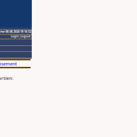
ime 08.08.2026 19:16:52
Login
Logout
artien: