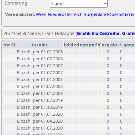
Sortierung
Vereinslisten:
Wien
Niederösterreich
Burgenland
Oberösterrei
Pnr:105459 Name: Franz Holzapfel (
Grafik Elo-Zeitreihe
,
Grafik
tnr
St
turnier
bdld
rd
datum
f
K
erg
elo+/-
gegn
Elozahl per 01.01.2006
0
0
Elozahl per 01.07.2006
0
0
Elozahl per 01.01.2007
0
0
Elozahl per 01.07.2007
0
0
Elozahl per 01.01.2008
0
0
Elozahl per 01.07.2008
0
0
Elozahl per 01.01.2009
0
0
Elozahl per 01.07.2019
0
0
Elozahl per 01.10.2019
0
0
Elozahl per 01.01.2020
0
0
Elozahl per 01.04.2020
0
0
Elozahl per 01.07.2020
0
0
Elozahl per 01.10.2020
0
0