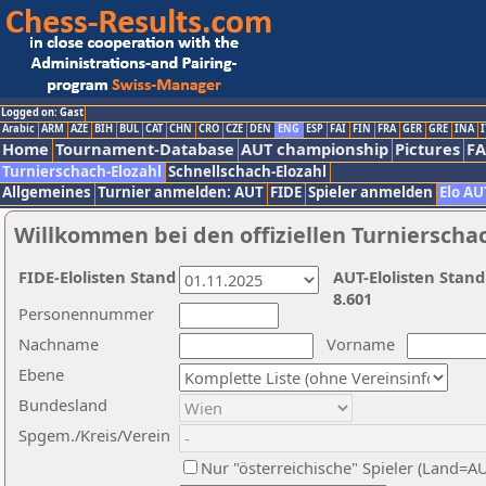
Logged on: Gast
Arabic
ARM
AZE
BIH
BUL
CAT
CHN
CRO
CZE
DEN
ENG
ESP
FAI
FIN
FRA
GER
GRE
INA
I
Home
Tournament-Database
AUT championship
Pictures
F
Turnierschach-Elozahl
Schnellschach-Elozahl
Allgemeines
Turnier anmelden: AUT
FIDE
Spieler anmelden
Elo AU
Willkommen bei den offiziellen Turnierscha
FIDE-Elolisten Stand
AUT-Elolisten Stand
8.601
Personennummer
Nachname
Vorname
Ebene
Bundesland
Spgem./Kreis/Verein
Nur "österreichische" Spieler (Land=A