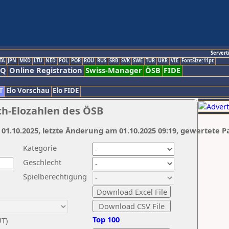
Servert
TA
JPN
MKD
LTU
NED
POL
POR
ROU
RUS
SRB
SVK
SWE
TUR
UKR
VIE
FontSize:11pt
AQ
Online Registration
Swiss-Manager
ÖSB
FIDE
T
Elo Vorschau
Elo FIDE
ch-Elozahlen des ÖSB
 01.10.2025, letzte Änderung am 01.10.2025 09:19, gewertete P
Kategorie
Geschlecht
Spielberechtigung
Top 100
UT)