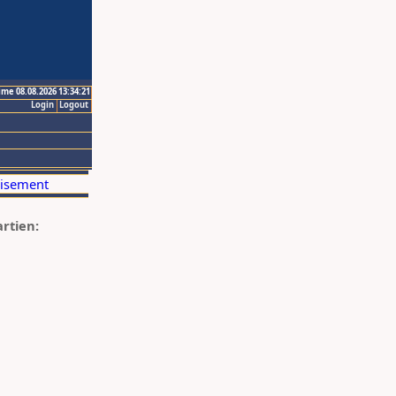
ime 08.08.2026 13:34:21
Login
Logout
artien: