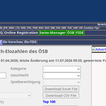
Servert
TA
JPN
MKD
LTU
NED
POL
POR
ROU
RUS
SRB
SVK
SWE
TUR
UKR
VIE
FontSize:11pt
AQ
Online Registration
Swiss-Manager
ÖSB
FIDE
T
Elo Vorschau
Elo FIDE
ch-Elozahlen des ÖSB
 01.04.2026, letzte Änderung am 11.07.2026 09:29, gewertete P
Kategorie
Geschlecht
Spielberechtigung
Top 100
UT)