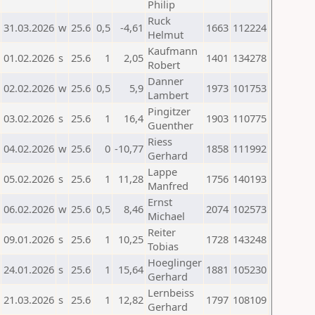
Philip
Ruck
31.03.2026
w
25.6
0,5
-4,61
1663
112224
Helmut
Kaufmann
01.02.2026
s
25.6
1
2,05
1401
134278
Robert
Danner
02.02.2026
w
25.6
0,5
5,9
1973
101753
Lambert
Pingitzer
03.02.2026
s
25.6
1
16,4
1903
110775
Guenther
Riess
04.02.2026
w
25.6
0
-10,77
1858
111992
Gerhard
Lappe
05.02.2026
s
25.6
1
11,28
1756
140193
Manfred
Ernst
06.02.2026
w
25.6
0,5
8,46
2074
102573
Michael
Reiter
09.01.2026
s
25.6
1
10,25
1728
143248
Tobias
Hoeglinger
24.01.2026
s
25.6
1
15,64
1881
105230
Gerhard
Lernbeiss
21.03.2026
s
25.6
1
12,82
1797
108109
Gerhard