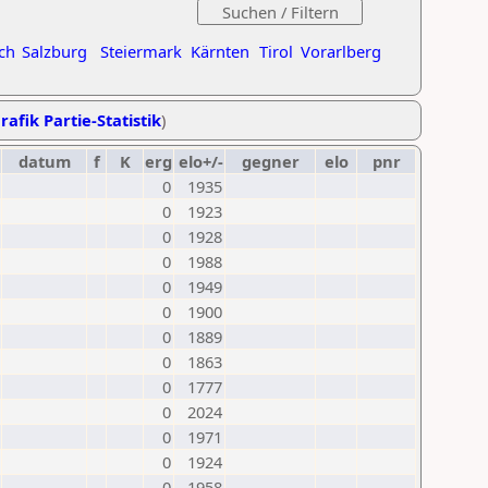
ch
Salzburg
Steiermark
Kärnten
Tirol
Vorarlberg
rafik Partie-Statistik
)
datum
f
K
erg
elo+/-
gegner
elo
pnr
0
1935
0
1923
0
1928
0
1988
0
1949
0
1900
0
1889
0
1863
0
1777
0
2024
0
1971
0
1924
0
1958