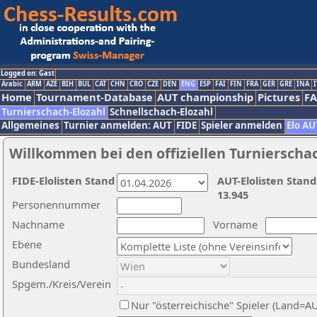
Logged on: Gast
Arabic
ARM
AZE
BIH
BUL
CAT
CHN
CRO
CZE
DEN
ENG
ESP
FAI
FIN
FRA
GER
GRE
INA
I
Home
Tournament-Database
AUT championship
Pictures
F
Turnierschach-Elozahl
Schnellschach-Elozahl
Allgemeines
Turnier anmelden: AUT
FIDE
Spieler anmelden
Elo AU
Willkommen bei den offiziellen Turnierscha
FIDE-Elolisten Stand
AUT-Elolisten Stand
13.945
Personennummer
Nachname
Vorname
Ebene
Bundesland
Spgem./Kreis/Verein
Nur "österreichische" Spieler (Land=A