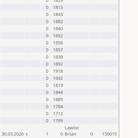
0
1829
0
1813
0
1843
0
1882
0
1840
0
1852
0
1856
0
1857
0
1839
0
1892
0
1918
0
1932
0
1819
0
1844
0
1885
0
1784
0
1712
0
1799
Lawlor
30.03.2026
s
1
0
Brian
0
150015