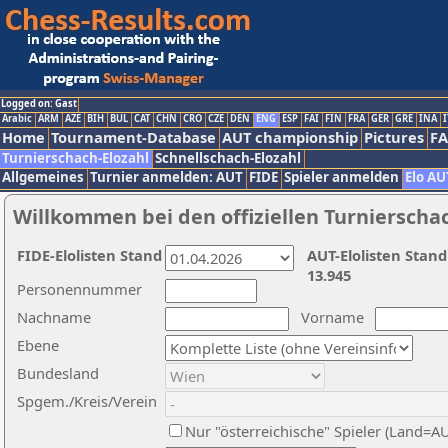
Logged on: Gast
Arabic
ARM
AZE
BIH
BUL
CAT
CHN
CRO
CZE
DEN
ENG
ESP
FAI
FIN
FRA
GER
GRE
INA
I
Home
Tournament-Database
AUT championship
Pictures
F
Turnierschach-Elozahl
Schnellschach-Elozahl
Allgemeines
Turnier anmelden: AUT
FIDE
Spieler anmelden
Elo AU
Willkommen bei den offiziellen Turnierscha
FIDE-Elolisten Stand
AUT-Elolisten Stand
13.945
Personennummer
Nachname
Vorname
Ebene
Bundesland
Spgem./Kreis/Verein
Nur "österreichische" Spieler (Land=A