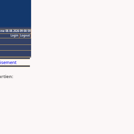
ime 08.08.2026 09:00:59
Login
Logout
artien: