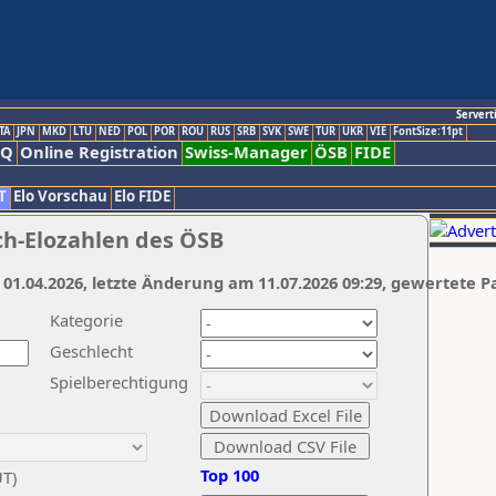
Servert
TA
JPN
MKD
LTU
NED
POL
POR
ROU
RUS
SRB
SVK
SWE
TUR
UKR
VIE
FontSize:11pt
AQ
Online Registration
Swiss-Manager
ÖSB
FIDE
T
Elo Vorschau
Elo FIDE
ch-Elozahlen des ÖSB
 01.04.2026, letzte Änderung am 11.07.2026 09:29, gewertete P
Kategorie
Geschlecht
Spielberechtigung
Top 100
UT)