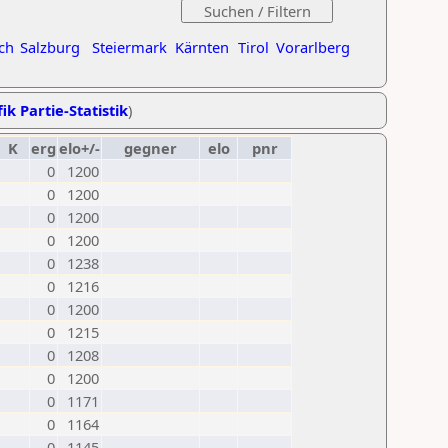
ch
Salzburg
Steiermark
Kärnten
Tirol
Vorarlberg
ik Partie-Statistik
)
K
erg
elo+/-
gegner
elo
pnr
0
1200
0
1200
0
1200
0
1200
0
1238
0
1216
0
1200
0
1215
0
1208
0
1200
0
1171
0
1164
0
1145