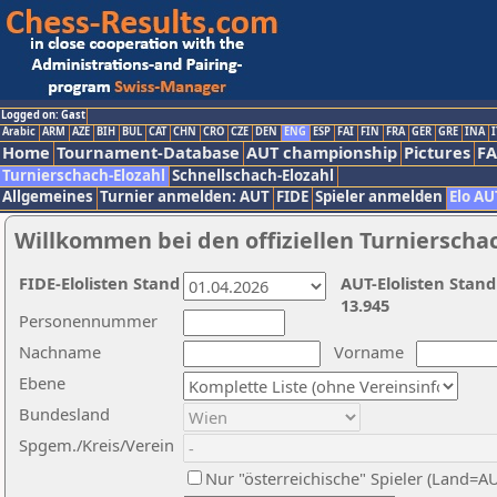
Logged on: Gast
Arabic
ARM
AZE
BIH
BUL
CAT
CHN
CRO
CZE
DEN
ENG
ESP
FAI
FIN
FRA
GER
GRE
INA
I
Home
Tournament-Database
AUT championship
Pictures
F
Turnierschach-Elozahl
Schnellschach-Elozahl
Allgemeines
Turnier anmelden: AUT
FIDE
Spieler anmelden
Elo AU
Willkommen bei den offiziellen Turnierscha
FIDE-Elolisten Stand
AUT-Elolisten Stand
13.945
Personennummer
Nachname
Vorname
Ebene
Bundesland
Spgem./Kreis/Verein
Nur "österreichische" Spieler (Land=A