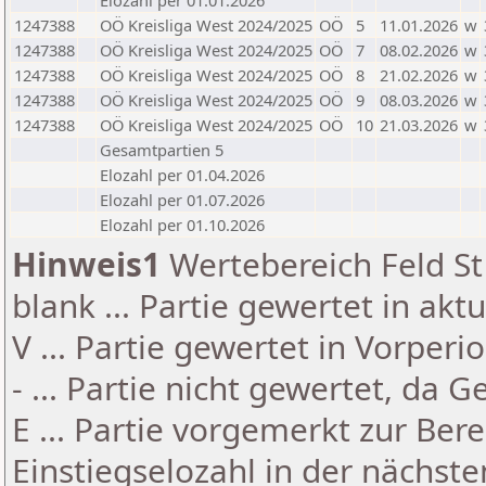
Elozahl per 01.01.2026
1247388
OÖ Kreisliga West 2024/2025
OÖ
5
11.01.2026
w
1247388
OÖ Kreisliga West 2024/2025
OÖ
7
08.02.2026
w
1247388
OÖ Kreisliga West 2024/2025
OÖ
8
21.02.2026
w
1247388
OÖ Kreisliga West 2024/2025
OÖ
9
08.03.2026
w
1247388
OÖ Kreisliga West 2024/2025
OÖ
10
21.03.2026
w
Gesamtpartien 5
Elozahl per 01.04.2026
Elozahl per 01.07.2026
Elozahl per 01.10.2026
Hinweis1
Wertebereich Feld St 
blank ... Partie gewertet in akt
V ... Partie gewertet in Vorperi
- ... Partie nicht gewertet, da 
E ... Partie vorgemerkt zur Be
Einstiegselozahl in der nächst