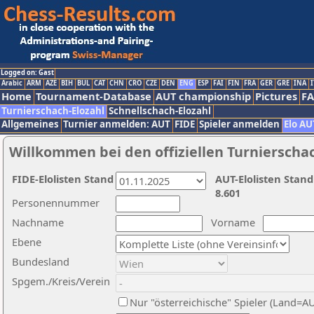
Logged on: Gast
Arabic
ARM
AZE
BIH
BUL
CAT
CHN
CRO
CZE
DEN
ENG
ESP
FAI
FIN
FRA
GER
GRE
INA
I
Home
Tournament-Database
AUT championship
Pictures
F
Turnierschach-Elozahl
Schnellschach-Elozahl
Allgemeines
Turnier anmelden: AUT
FIDE
Spieler anmelden
Elo AU
Willkommen bei den offiziellen Turnierscha
FIDE-Elolisten Stand
AUT-Elolisten Stand
8.601
Personennummer
Nachname
Vorname
Ebene
Bundesland
Spgem./Kreis/Verein
Nur "österreichische" Spieler (Land=A