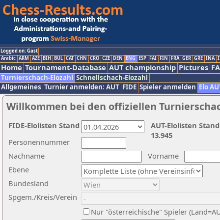
Logged on: Gast
Arabic
ARM
AZE
BIH
BUL
CAT
CHN
CRO
CZE
DEN
ENG
ESP
FAI
FIN
FRA
GER
GRE
INA
I
Home
Tournament-Database
AUT championship
Pictures
F
Turnierschach-Elozahl
Schnellschach-Elozahl
Allgemeines
Turnier anmelden: AUT
FIDE
Spieler anmelden
Elo AU
Willkommen bei den offiziellen Turnierscha
FIDE-Elolisten Stand
AUT-Elolisten Stand
13.945
Personennummer
Nachname
Vorname
Ebene
Bundesland
Spgem./Kreis/Verein
Nur "österreichische" Spieler (Land=A