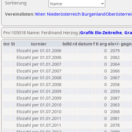
Sortierung
Vereinslisten:
Wien
Niederösterreich
Burgenland
Oberösterrei
Pnr:105018 Name: Ferdinand Herzog (
Grafik Elo-Zeitreihe
,
Gra
tnr
St
turnier
bdld
rd
datum
f
K
erg
elo+/-
gegn
Elozahl per 01.01.2006
0
2079
Elozahl per 01.07.2006
0
2062
Elozahl per 01.01.2007
0
2064
Elozahl per 01.07.2007
0
2066
Elozahl per 01.01.2008
0
2067
Elozahl per 01.07.2008
0
2058
Elozahl per 01.01.2009
0
2059
Elozahl per 01.07.2009
0
2087
Elozahl per 01.01.2010
0
2063
Elozahl per 01.07.2010
0
2068
Elozahl per 01.01.2011
0
2081
Elozahl per 01.07.2011
0
2078
Elozahl per 01.01.2012
0
2089