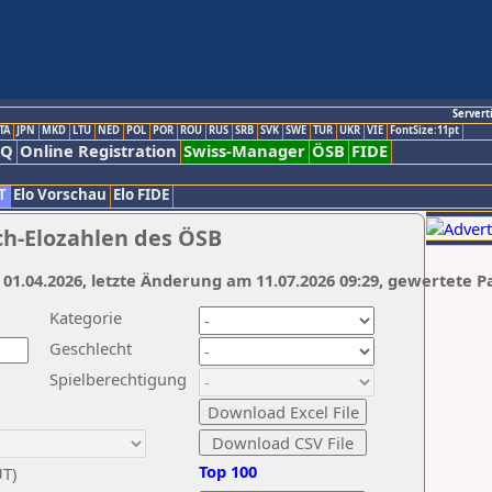
Servert
TA
JPN
MKD
LTU
NED
POL
POR
ROU
RUS
SRB
SVK
SWE
TUR
UKR
VIE
FontSize:11pt
AQ
Online Registration
Swiss-Manager
ÖSB
FIDE
T
Elo Vorschau
Elo FIDE
ch-Elozahlen des ÖSB
 01.04.2026, letzte Änderung am 11.07.2026 09:29, gewertete P
Kategorie
Geschlecht
Spielberechtigung
Top 100
UT)