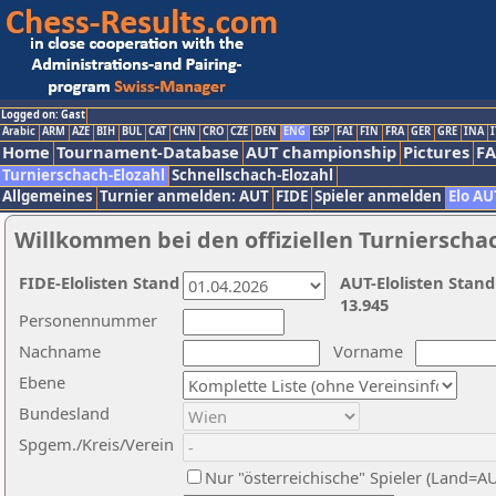
Logged on: Gast
Arabic
ARM
AZE
BIH
BUL
CAT
CHN
CRO
CZE
DEN
ENG
ESP
FAI
FIN
FRA
GER
GRE
INA
I
Home
Tournament-Database
AUT championship
Pictures
F
Turnierschach-Elozahl
Schnellschach-Elozahl
Allgemeines
Turnier anmelden: AUT
FIDE
Spieler anmelden
Elo AU
Willkommen bei den offiziellen Turnierscha
FIDE-Elolisten Stand
AUT-Elolisten Stand
13.945
Personennummer
Nachname
Vorname
Ebene
Bundesland
Spgem./Kreis/Verein
Nur "österreichische" Spieler (Land=A