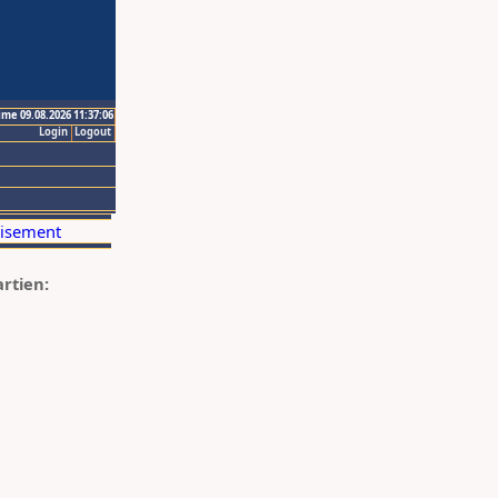
ime 09.08.2026 11:37:06
Login
Logout
artien: