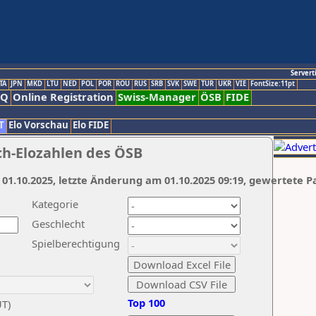
Servert
TA
JPN
MKD
LTU
NED
POL
POR
ROU
RUS
SRB
SVK
SWE
TUR
UKR
VIE
FontSize:11pt
AQ
Online Registration
Swiss-Manager
ÖSB
FIDE
T
Elo Vorschau
Elo FIDE
ch-Elozahlen des ÖSB
 01.10.2025, letzte Änderung am 01.10.2025 09:19, gewertete P
Kategorie
Geschlecht
Spielberechtigung
Top 100
UT)