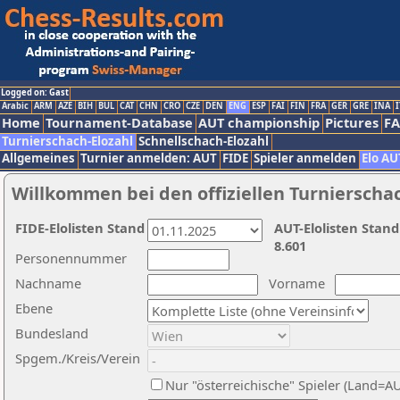
Logged on: Gast
Arabic
ARM
AZE
BIH
BUL
CAT
CHN
CRO
CZE
DEN
ENG
ESP
FAI
FIN
FRA
GER
GRE
INA
I
Home
Tournament-Database
AUT championship
Pictures
F
Turnierschach-Elozahl
Schnellschach-Elozahl
Allgemeines
Turnier anmelden: AUT
FIDE
Spieler anmelden
Elo AU
Willkommen bei den offiziellen Turnierscha
FIDE-Elolisten Stand
AUT-Elolisten Stand
8.601
Personennummer
Nachname
Vorname
Ebene
Bundesland
Spgem./Kreis/Verein
Nur "österreichische" Spieler (Land=A