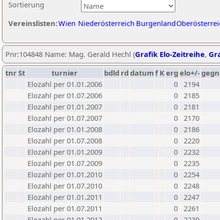
Sortierung
Vereinslisten:
Wien
Niederösterreich
Burgenland
Oberösterrei
Pnr:104848 Name: Mag. Gerald Hechl (
Grafik Elo-Zeitreihe
,
Gra
tnr
St
turnier
bdld
rd
datum
f
K
erg
elo+/-
gegn
Elozahl per 01.01.2006
0
2194
Elozahl per 01.07.2006
0
2185
Elozahl per 01.01.2007
0
2181
Elozahl per 01.07.2007
0
2170
Elozahl per 01.01.2008
0
2186
Elozahl per 01.07.2008
0
2220
Elozahl per 01.01.2009
0
2232
Elozahl per 01.07.2009
0
2235
Elozahl per 01.01.2010
0
2254
Elozahl per 01.07.2010
0
2248
Elozahl per 01.01.2011
0
2247
Elozahl per 01.07.2011
0
2261
Elozahl per 01.01.2012
0
2239