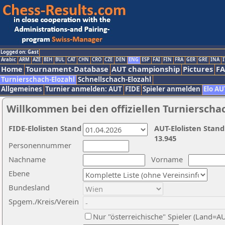
Logged on: Gast
Arabic
ARM
AZE
BIH
BUL
CAT
CHN
CRO
CZE
DEN
ENG
ESP
FAI
FIN
FRA
GER
GRE
INA
I
Home
Tournament-Database
AUT championship
Pictures
F
Turnierschach-Elozahl
Schnellschach-Elozahl
Allgemeines
Turnier anmelden: AUT
FIDE
Spieler anmelden
Elo AU
Willkommen bei den offiziellen Turnierscha
FIDE-Elolisten Stand
AUT-Elolisten Stand
13.945
Personennummer
Nachname
Vorname
Ebene
Bundesland
Spgem./Kreis/Verein
Nur "österreichische" Spieler (Land=A