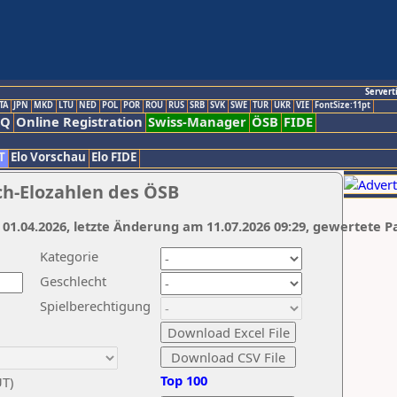
Servert
TA
JPN
MKD
LTU
NED
POL
POR
ROU
RUS
SRB
SVK
SWE
TUR
UKR
VIE
FontSize:11pt
AQ
Online Registration
Swiss-Manager
ÖSB
FIDE
T
Elo Vorschau
Elo FIDE
ch-Elozahlen des ÖSB
 01.04.2026, letzte Änderung am 11.07.2026 09:29, gewertete P
Kategorie
Geschlecht
Spielberechtigung
Top 100
UT)