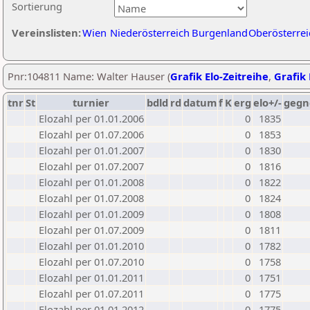
Sortierung
Vereinslisten:
Wien
Niederösterreich
Burgenland
Oberösterrei
Pnr:104811 Name: Walter Hauser (
Grafik Elo-Zeitreihe
,
Grafik 
tnr
St
turnier
bdld
rd
datum
f
K
erg
elo+/-
gegn
Elozahl per 01.01.2006
0
1835
Elozahl per 01.07.2006
0
1853
Elozahl per 01.01.2007
0
1830
Elozahl per 01.07.2007
0
1816
Elozahl per 01.01.2008
0
1822
Elozahl per 01.07.2008
0
1824
Elozahl per 01.01.2009
0
1808
Elozahl per 01.07.2009
0
1811
Elozahl per 01.01.2010
0
1782
Elozahl per 01.07.2010
0
1758
Elozahl per 01.01.2011
0
1751
Elozahl per 01.07.2011
0
1775
Elozahl per 01.01.2012
0
1775