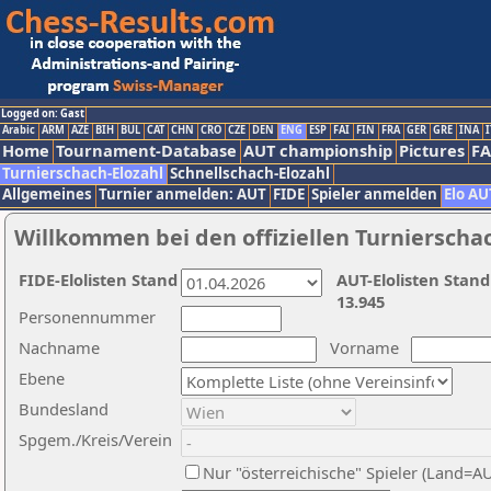
Logged on: Gast
Arabic
ARM
AZE
BIH
BUL
CAT
CHN
CRO
CZE
DEN
ENG
ESP
FAI
FIN
FRA
GER
GRE
INA
I
Home
Tournament-Database
AUT championship
Pictures
F
Turnierschach-Elozahl
Schnellschach-Elozahl
Allgemeines
Turnier anmelden: AUT
FIDE
Spieler anmelden
Elo AU
Willkommen bei den offiziellen Turnierscha
FIDE-Elolisten Stand
AUT-Elolisten Stand
13.945
Personennummer
Nachname
Vorname
Ebene
Bundesland
Spgem./Kreis/Verein
Nur "österreichische" Spieler (Land=A