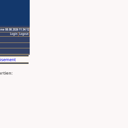
ime 08.08.2026 11:34:12
Login
Logout
artien: