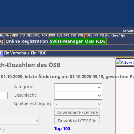
Servert
TA
JPN
MKD
LTU
NED
POL
POR
ROU
RUS
SRB
SVK
SWE
TUR
UKR
VIE
FontSize:11pt
AQ
Online Registration
Swiss-Manager
ÖSB
FIDE
T
Elo Vorschau
Elo FIDE
ch-Elozahlen des ÖSB
 01.10.2025, letzte Änderung am 01.10.2025 09:19, gewertete P
Kategorie
Geschlecht
Spielberechtigung
Top 100
UT)