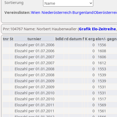
Sortierung
Vereinslisten:
Wien
Niederösterreich
Burgenland
Oberösterrei
Pnr:104767 Name: Norbert Haubenwaller (
Grafik Elo-Zeitreihe
tnr
St
turnier
bdld
rd
datum
f
K
erg
elo+/-
gegn
Elozahl per 01.01.2006
0
1556
Elozahl per 01.07.2006
0
1608
Elozahl per 01.01.2007
0
1606
Elozahl per 01.07.2007
0
1612
Elozahl per 01.01.2008
0
1553
Elozahl per 01.07.2008
0
1539
Elozahl per 01.01.2009
0
1539
Elozahl per 01.07.2009
0
1531
Elozahl per 01.01.2010
0
1531
Elozahl per 01.07.2010
0
1517
Elozahl per 01.01.2011
0
1569
Elozahl per 01.07.2011
0
1561
Elozahl per 01.01.2012
0
1566