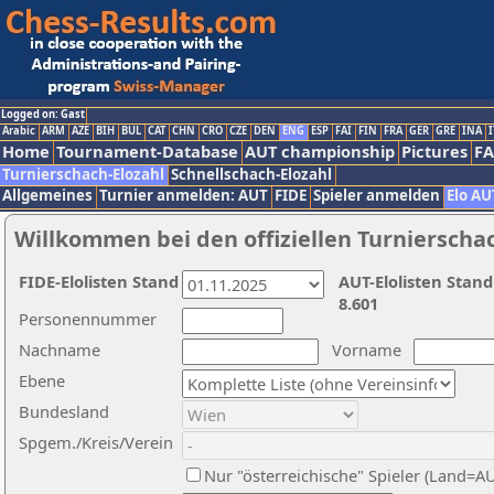
Logged on: Gast
Arabic
ARM
AZE
BIH
BUL
CAT
CHN
CRO
CZE
DEN
ENG
ESP
FAI
FIN
FRA
GER
GRE
INA
I
Home
Tournament-Database
AUT championship
Pictures
F
Turnierschach-Elozahl
Schnellschach-Elozahl
Allgemeines
Turnier anmelden: AUT
FIDE
Spieler anmelden
Elo AU
Willkommen bei den offiziellen Turnierscha
FIDE-Elolisten Stand
AUT-Elolisten Stand
8.601
Personennummer
Nachname
Vorname
Ebene
Bundesland
Spgem./Kreis/Verein
Nur "österreichische" Spieler (Land=A