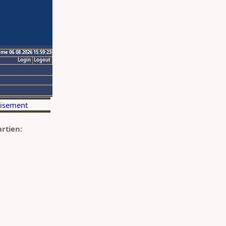
ime 06.08.2026 15:59:23
Login
Logout
artien: