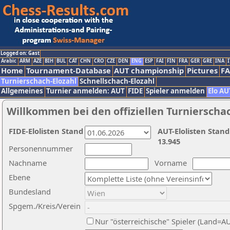
Logged on: Gast
Arabic
ARM
AZE
BIH
BUL
CAT
CHN
CRO
CZE
DEN
ENG
ESP
FAI
FIN
FRA
GER
GRE
INA
I
Home
Tournament-Database
AUT championship
Pictures
F
Turnierschach-Elozahl
Schnellschach-Elozahl
Allgemeines
Turnier anmelden: AUT
FIDE
Spieler anmelden
Elo AU
Willkommen bei den offiziellen Turnierscha
FIDE-Elolisten Stand
AUT-Elolisten Stand
13.945
Personennummer
Nachname
Vorname
Ebene
Bundesland
Spgem./Kreis/Verein
Nur "österreichische" Spieler (Land=A