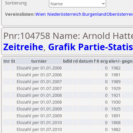
Sortierung
Vereinslisten:
Wien
Niederösterreich
Burgenland
Oberösterrei
Pnr:104758 Name: Arnold Hatt
Zeitreihe
,
Grafik Partie-Statis
tnr
St
turnier
bdld
rd
datum
f
K
erg
elo+/-
gegn
Elozahl per 01.01.2006
0
1982
Elozahl per 01.07.2006
0
1981
Elozahl per 01.01.2007
0
1989
Elozahl per 01.07.2007
0
1929
Elozahl per 01.01.2008
0
1921
Elozahl per 01.07.2008
0
1930
Elozahl per 01.01.2009
0
1925
Elozahl per 01.07.2009
0
1891
Elozahl per 01.01.2010
0
1868
Elozahl per 01.07.2010
0
1882