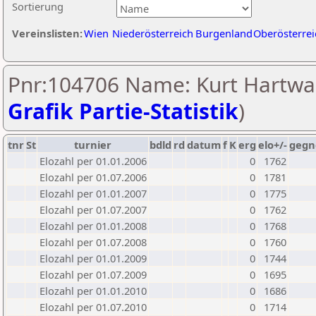
Sortierung
Vereinslisten:
Wien
Niederösterreich
Burgenland
Oberösterrei
Pnr:104706 Name: Kurt Hartwa
Grafik Partie-Statistik
)
tnr
St
turnier
bdld
rd
datum
f
K
erg
elo+/-
gegn
Elozahl per 01.01.2006
0
1762
Elozahl per 01.07.2006
0
1781
Elozahl per 01.01.2007
0
1775
Elozahl per 01.07.2007
0
1762
Elozahl per 01.01.2008
0
1768
Elozahl per 01.07.2008
0
1760
Elozahl per 01.01.2009
0
1744
Elozahl per 01.07.2009
0
1695
Elozahl per 01.01.2010
0
1686
Elozahl per 01.07.2010
0
1714