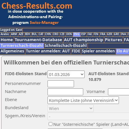
Logged on: Gast
Arabic
ARM
AZE
BIH
BUL
CAT
CHN
CRO
CZE
DEN
ENG
ESP
FAI
FIN
FRA
GER
GRE
INA
I
Home
Tournament-Database
AUT championship
Pictures
F
Turnierschach-Elozahl
Schnellschach-Elozahl
Allgemeines
Turnier anmelden: AUT
FIDE
Spieler anmelden
Elo AU
Willkommen bei den offiziellen Turnierscha
FIDE-Elolisten Stand
AUT-Elolisten Stand
10.879
Personennummer
Nachname
Vorname
Ebene
Bundesland
Spgem./Kreis/Verein
Nur "österreichische" Spieler (Land=A