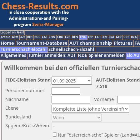
Logged on: Gast
Arabic
ARM
AZE
BIH
BUL
CAT
CHN
CRO
CZE
DEN
ENG
ESP
FAI
FIN
FRA
GER
GRE
INA
I
Home
Tournament-Database
AUT championship
Pictures
F
Turnierschach-Elozahl
Schnellschach-Elozahl
Allgemeines
Turnier anmelden: AUT
FIDE
Spieler anmelden
Elo AU
Willkommen bei den offiziellen Turnierscha
FIDE-Elolisten Stand
AUT-Elolisten Stand
7.518
Personennummer
Nachname
Vorname
Ebene
Bundesland
Spgem./Kreis/Verein
Nur "österreichische" Spieler (Land=A