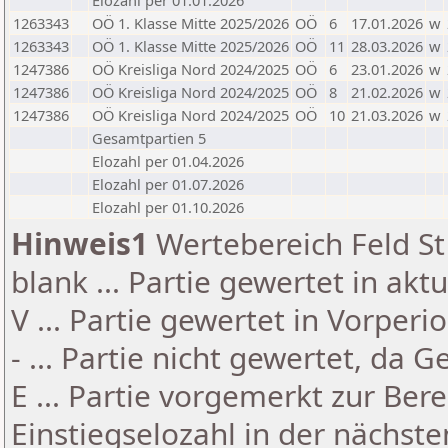
Elozahl per 01.01.2026
1263343
OÖ 1. Klasse Mitte 2025/2026
OÖ
6
17.01.2026
w
1263343
OÖ 1. Klasse Mitte 2025/2026
OÖ
11
28.03.2026
w
1247386
OÖ Kreisliga Nord 2024/2025
OÖ
6
23.01.2026
w
1247386
OÖ Kreisliga Nord 2024/2025
OÖ
8
21.02.2026
w
1247386
OÖ Kreisliga Nord 2024/2025
OÖ
10
21.03.2026
w
Gesamtpartien 5
Elozahl per 01.04.2026
Elozahl per 01.07.2026
Elozahl per 01.10.2026
Hinweis1
Wertebereich Feld St 
blank ... Partie gewertet in akt
V ... Partie gewertet in Vorperi
- ... Partie nicht gewertet, da 
E ... Partie vorgemerkt zur Be
Einstiegselozahl in der nächst