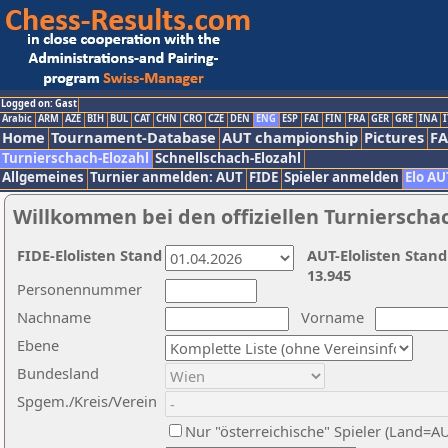
Logged on: Gast
Arabic
ARM
AZE
BIH
BUL
CAT
CHN
CRO
CZE
DEN
ENG
ESP
FAI
FIN
FRA
GER
GRE
INA
I
Home
Tournament-Database
AUT championship
Pictures
F
Turnierschach-Elozahl
Schnellschach-Elozahl
Allgemeines
Turnier anmelden: AUT
FIDE
Spieler anmelden
Elo AU
Willkommen bei den offiziellen Turnierscha
FIDE-Elolisten Stand
AUT-Elolisten Stand
13.945
Personennummer
Nachname
Vorname
Ebene
Bundesland
Spgem./Kreis/Verein
Nur "österreichische" Spieler (Land=A