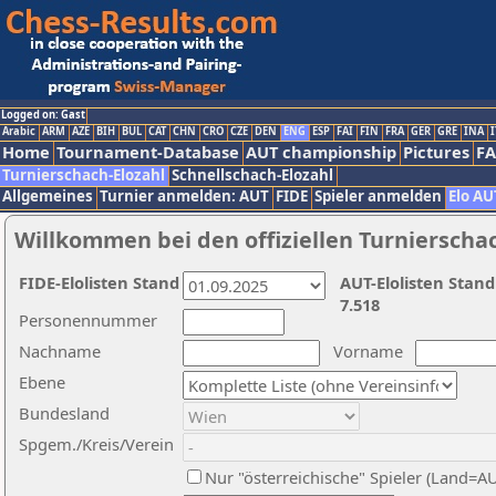
Logged on: Gast
Arabic
ARM
AZE
BIH
BUL
CAT
CHN
CRO
CZE
DEN
ENG
ESP
FAI
FIN
FRA
GER
GRE
INA
I
Home
Tournament-Database
AUT championship
Pictures
F
Turnierschach-Elozahl
Schnellschach-Elozahl
Allgemeines
Turnier anmelden: AUT
FIDE
Spieler anmelden
Elo AU
Willkommen bei den offiziellen Turnierscha
FIDE-Elolisten Stand
AUT-Elolisten Stand
7.518
Personennummer
Nachname
Vorname
Ebene
Bundesland
Spgem./Kreis/Verein
Nur "österreichische" Spieler (Land=A