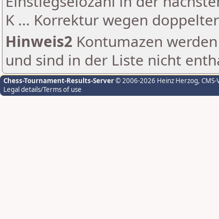
Einstiegselozahl in der nächst
K ... Korrektur wegen doppelt
Hinweis2
Kontumazen werden g
und sind in der Liste nicht enth
Chess-Tournament-Results-Server
© 2006-2026 Heinz Herzog
, CMS-
Legal details/Terms of use