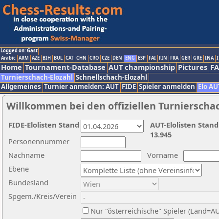
Logged on: Gast
Arabic
ARM
AZE
BIH
BUL
CAT
CHN
CRO
CZE
DEN
ENG
ESP
FAI
FIN
FRA
GER
GRE
INA
I
Home
Tournament-Database
AUT championship
Pictures
F
Turnierschach-Elozahl
Schnellschach-Elozahl
Allgemeines
Turnier anmelden: AUT
FIDE
Spieler anmelden
Elo AU
Willkommen bei den offiziellen Turnierscha
FIDE-Elolisten Stand
AUT-Elolisten Stand
13.945
Personennummer
Nachname
Vorname
Ebene
Bundesland
Spgem./Kreis/Verein
Nur "österreichische" Spieler (Land=A