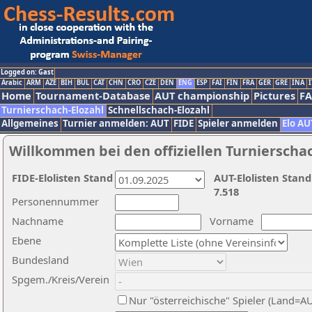
Logged on: Gast
Arabic
ARM
AZE
BIH
BUL
CAT
CHN
CRO
CZE
DEN
ENG
ESP
FAI
FIN
FRA
GER
GRE
INA
I
Home
Tournament-Database
AUT championship
Pictures
F
Turnierschach-Elozahl
Schnellschach-Elozahl
Allgemeines
Turnier anmelden: AUT
FIDE
Spieler anmelden
Elo AU
Willkommen bei den offiziellen Turnierscha
FIDE-Elolisten Stand
AUT-Elolisten Stand
7.518
Personennummer
Nachname
Vorname
Ebene
Bundesland
Spgem./Kreis/Verein
Nur "österreichische" Spieler (Land=A