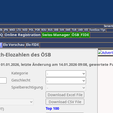
Servert
TA
JPN
MKD
LTU
NED
POL
POR
ROU
RUS
SRB
SVK
SWE
TUR
UKR
VIE
FontSize:11pt
AQ
Online Registration
Swiss-Manager
ÖSB
FIDE
T
Elo Vorschau
Elo FIDE
ch-Elozahlen des ÖSB
 01.01.2026, letzte Änderung am 14.01.2026 09:08, gewertete P
Kategorie
Geschlecht
Spielberechtigung
Top 100
UT)