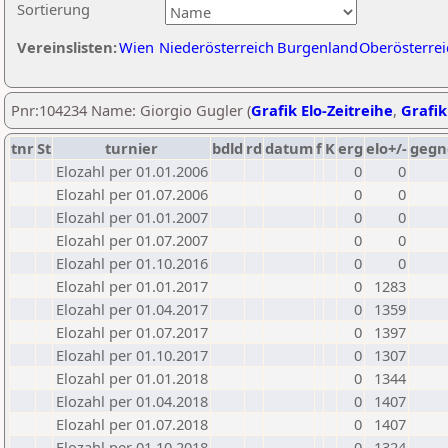
Sortierung
Vereinslisten:
Wien
Niederösterreich
Burgenland
Oberösterrei
Pnr:104234 Name: Giorgio Gugler (
Grafik Elo-Zeitreihe
,
Grafik
tnr
St
turnier
bdld
rd
datum
f
K
erg
elo+/-
gegn
Elozahl per 01.01.2006
0
0
Elozahl per 01.07.2006
0
0
Elozahl per 01.01.2007
0
0
Elozahl per 01.07.2007
0
0
Elozahl per 01.10.2016
0
0
Elozahl per 01.01.2017
0
1283
Elozahl per 01.04.2017
0
1359
Elozahl per 01.07.2017
0
1397
Elozahl per 01.10.2017
0
1307
Elozahl per 01.01.2018
0
1344
Elozahl per 01.04.2018
0
1407
Elozahl per 01.07.2018
0
1407
Elozahl per 01.10.2018
0
1324