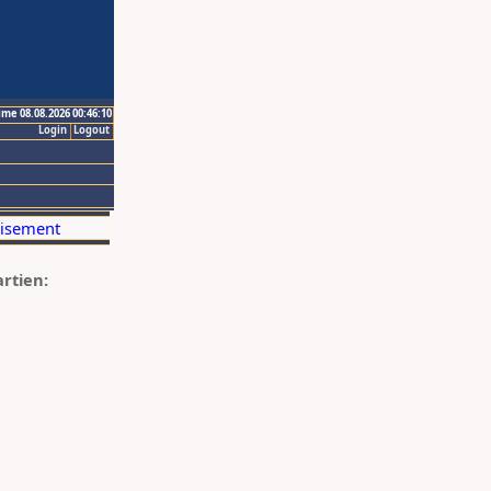
ime 08.08.2026 00:46:10
Login
Logout
artien: