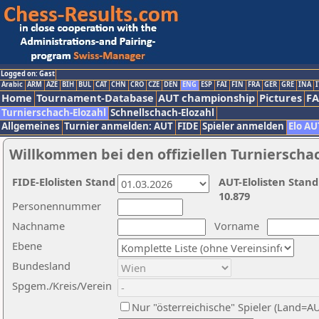
Logged on: Gast
Arabic
ARM
AZE
BIH
BUL
CAT
CHN
CRO
CZE
DEN
ENG
ESP
FAI
FIN
FRA
GER
GRE
INA
I
Home
Tournament-Database
AUT championship
Pictures
F
Turnierschach-Elozahl
Schnellschach-Elozahl
Allgemeines
Turnier anmelden: AUT
FIDE
Spieler anmelden
Elo AU
Willkommen bei den offiziellen Turnierscha
FIDE-Elolisten Stand
AUT-Elolisten Stand
10.879
Personennummer
Nachname
Vorname
Ebene
Bundesland
Spgem./Kreis/Verein
Nur "österreichische" Spieler (Land=A