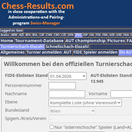
Logged on: Gast
Arabic
ARM
AZE
BIH
BUL
CAT
CHN
CRO
CZE
DEN
ENG
ESP
FAI
FIN
FRA
GER
GRE
INA
I
Home
Tournament-Database
AUT championship
Pictures
F
Turnierschach-Elozahl
Schnellschach-Elozahl
Allgemeines
Turnier anmelden: AUT
FIDE
Spieler anmelden
Elo AU
Willkommen bei den offiziellen Turnierscha
FIDE-Elolisten Stand
AUT-Elolisten Stand
13.945
Personennummer
Nachname
Vorname
Ebene
Bundesland
Spgem./Kreis/Verein
Nur "österreichische" Spieler (Land=A