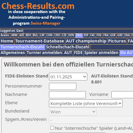
Logged on: Gast
Arabic
ARM
AZE
BIH
BUL
CAT
CHN
CRO
CZE
DEN
ENG
ESP
FAI
FIN
FRA
GER
GRE
INA
I
Home
Tournament-Database
AUT championship
Pictures
F
Turnierschach-Elozahl
Schnellschach-Elozahl
Allgemeines
Turnier anmelden: AUT
FIDE
Spieler anmelden
Elo AU
Willkommen bei den offiziellen Turnierscha
FIDE-Elolisten Stand
AUT-Elolisten Stand
8.601
Personennummer
Nachname
Vorname
Ebene
Bundesland
Spgem./Kreis/Verein
Nur "österreichische" Spieler (Land=A