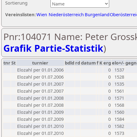
Sortierung
Vereinslisten:
Wien
Niederösterreich
Burgenland
Oberösterrei
Pnr:104071 Name: Peter Grossk
Grafik Partie-Statistik
)
tnr
St
turnier
bdld
rd
datum
f
K
erg
elo+/-
gegn
Elozahl per 01.01.2006
0
1537
Elozahl per 01.07.2006
0
1528
Elozahl per 01.01.2007
0
1535
Elozahl per 01.07.2007
0
1561
Elozahl per 01.01.2008
0
1571
Elozahl per 01.07.2008
0
1568
Elozahl per 01.01.2009
0
1560
Elozahl per 01.07.2009
0
1584
Elozahl per 01.01.2010
0
1582
Elozahl per 01.07.2010
0
1573