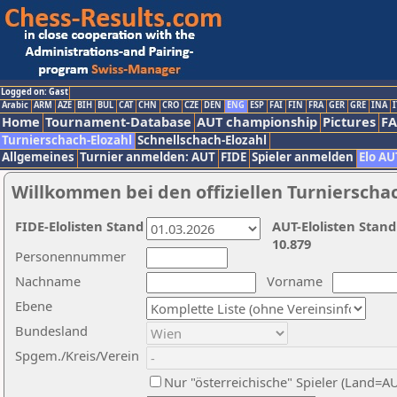
Logged on: Gast
Arabic
ARM
AZE
BIH
BUL
CAT
CHN
CRO
CZE
DEN
ENG
ESP
FAI
FIN
FRA
GER
GRE
INA
I
Home
Tournament-Database
AUT championship
Pictures
F
Turnierschach-Elozahl
Schnellschach-Elozahl
Allgemeines
Turnier anmelden: AUT
FIDE
Spieler anmelden
Elo AU
Willkommen bei den offiziellen Turnierscha
FIDE-Elolisten Stand
AUT-Elolisten Stand
10.879
Personennummer
Nachname
Vorname
Ebene
Bundesland
Spgem./Kreis/Verein
Nur "österreichische" Spieler (Land=A