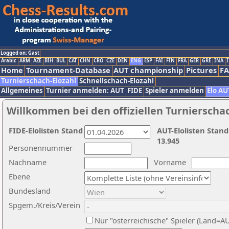
Logged on: Gast
Arabic
ARM
AZE
BIH
BUL
CAT
CHN
CRO
CZE
DEN
ENG
ESP
FAI
FIN
FRA
GER
GRE
INA
I
Home
Tournament-Database
AUT championship
Pictures
F
Turnierschach-Elozahl
Schnellschach-Elozahl
Allgemeines
Turnier anmelden: AUT
FIDE
Spieler anmelden
Elo AU
Willkommen bei den offiziellen Turnierscha
FIDE-Elolisten Stand
AUT-Elolisten Stand
13.945
Personennummer
Nachname
Vorname
Ebene
Bundesland
Spgem./Kreis/Verein
Nur "österreichische" Spieler (Land=A