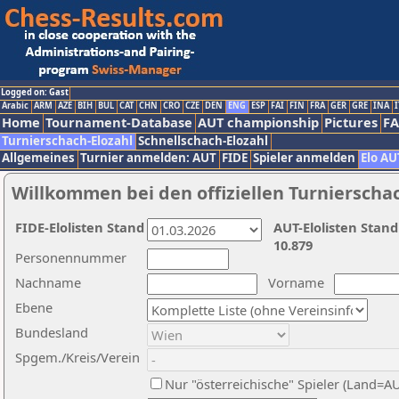
Logged on: Gast
Arabic
ARM
AZE
BIH
BUL
CAT
CHN
CRO
CZE
DEN
ENG
ESP
FAI
FIN
FRA
GER
GRE
INA
I
Home
Tournament-Database
AUT championship
Pictures
F
Turnierschach-Elozahl
Schnellschach-Elozahl
Allgemeines
Turnier anmelden: AUT
FIDE
Spieler anmelden
Elo AU
Willkommen bei den offiziellen Turnierscha
FIDE-Elolisten Stand
AUT-Elolisten Stand
10.879
Personennummer
Nachname
Vorname
Ebene
Bundesland
Spgem./Kreis/Verein
Nur "österreichische" Spieler (Land=A