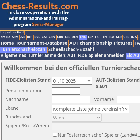
Logged on: Gast
Arabic
ARM
AZE
BIH
BUL
CAT
CHN
CRO
CZE
DEN
ENG
ESP
FAI
FIN
FRA
GER
GRE
INA
I
Home
Tournament-Database
AUT championship
Pictures
F
Turnierschach-Elozahl
Schnellschach-Elozahl
Allgemeines
Turnier anmelden: AUT
FIDE
Spieler anmelden
Elo AU
Willkommen bei den offiziellen Turnierscha
FIDE-Elolisten Stand
AUT-Elolisten Stand
8.601
Personennummer
Nachname
Vorname
Ebene
Bundesland
Spgem./Kreis/Verein
Nur "österreichische" Spieler (Land=A