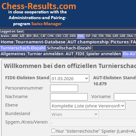
Logged on: Gast
Arabic
ARM
AZE
BIH
BUL
CAT
CHN
CRO
CZE
DEN
ENG
ESP
FAI
FIN
FRA
GER
GRE
INA
I
Home
Tournament-Database
AUT championship
Pictures
F
Turnierschach-Elozahl
Schnellschach-Elozahl
Allgemeines
Turnier anmelden: AUT
FIDE
Spieler anmelden
Elo AU
Willkommen bei den offiziellen Turnierscha
FIDE-Elolisten Stand
AUT-Elolisten Stand
10.879
Personennummer
Nachname
Vorname
Ebene
Bundesland
Spgem./Kreis/Verein
Nur "österreichische" Spieler (Land=A