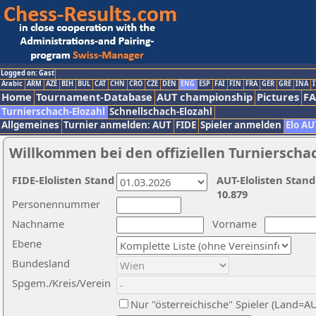
Logged on: Gast
Arabic
ARM
AZE
BIH
BUL
CAT
CHN
CRO
CZE
DEN
ENG
ESP
FAI
FIN
FRA
GER
GRE
INA
I
Home
Tournament-Database
AUT championship
Pictures
F
Turnierschach-Elozahl
Schnellschach-Elozahl
Allgemeines
Turnier anmelden: AUT
FIDE
Spieler anmelden
Elo AU
Willkommen bei den offiziellen Turnierscha
FIDE-Elolisten Stand
AUT-Elolisten Stand
10.879
Personennummer
Nachname
Vorname
Ebene
Bundesland
Spgem./Kreis/Verein
Nur "österreichische" Spieler (Land=A