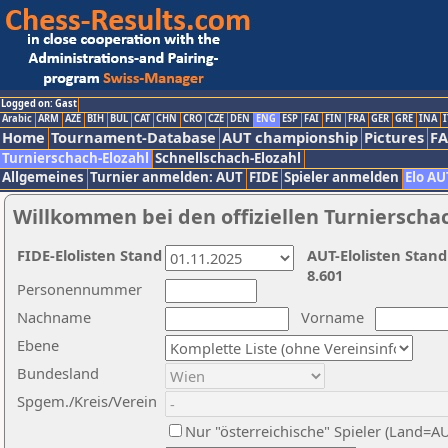
Logged on: Gast
Arabic
ARM
AZE
BIH
BUL
CAT
CHN
CRO
CZE
DEN
ENG
ESP
FAI
FIN
FRA
GER
GRE
INA
I
Home
Tournament-Database
AUT championship
Pictures
F
Turnierschach-Elozahl
Schnellschach-Elozahl
Allgemeines
Turnier anmelden: AUT
FIDE
Spieler anmelden
Elo AU
Willkommen bei den offiziellen Turnierscha
FIDE-Elolisten Stand
AUT-Elolisten Stand
8.601
Personennummer
Nachname
Vorname
Ebene
Bundesland
Spgem./Kreis/Verein
Nur "österreichische" Spieler (Land=A