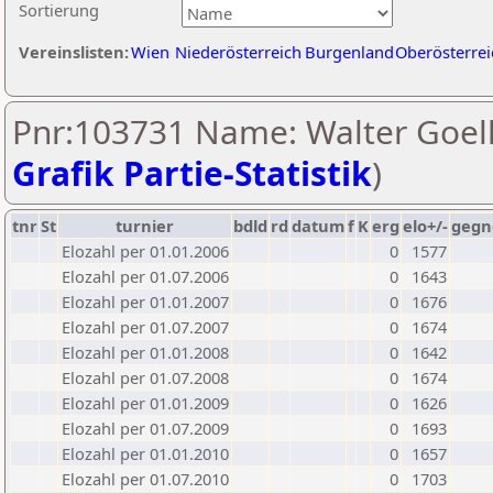
Sortierung
Vereinslisten:
Wien
Niederösterreich
Burgenland
Oberösterrei
Pnr:103731 Name: Walter Goell
Grafik Partie-Statistik
)
tnr
St
turnier
bdld
rd
datum
f
K
erg
elo+/-
gegn
Elozahl per 01.01.2006
0
1577
Elozahl per 01.07.2006
0
1643
Elozahl per 01.01.2007
0
1676
Elozahl per 01.07.2007
0
1674
Elozahl per 01.01.2008
0
1642
Elozahl per 01.07.2008
0
1674
Elozahl per 01.01.2009
0
1626
Elozahl per 01.07.2009
0
1693
Elozahl per 01.01.2010
0
1657
Elozahl per 01.07.2010
0
1703